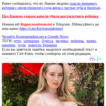
Ранее сообщалось, что во Львове медики
спасли женщину,
которая с июля прошлого года жила с частью зуба в бронхах
.
Под Киевом ударом качели убило шестилетнего ребенка
Новини від
Корреспондент.net
в Telegram. Підписуйтесь на
наш канал
https://t.me/korrespondentnet
Читайте Korrespondent.net в Google News
ТЕГИ:
дети
,
операция
,
Одесса
,
медики
,
ребенок
,
врачи
,
ранение
,
пуля
,
новости Украины
Если вы заметили ошибку, выделите необходимый текст и
нажмите Ctrl+Enter, чтобы сообщить об этом редакции.