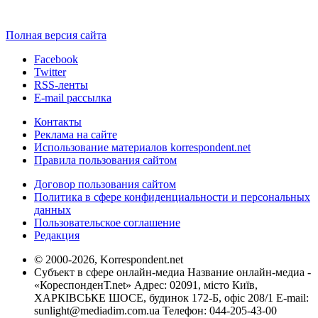
Полная версия сайта
Facebook
Twitter
RSS-ленты
E-mail рассылка
Контакты
Реклама на сайте
Использование материалов korrespondent.net
Правила пользования сайтом
Договор пользования сайтом
Политика в сфере конфиденциальности и персональных
данных
Пользовательское соглашение
Редакция
© 2000-2026, Korrespondent.net
Субъект в сфере онлайн-медиа Название онлайн-медиа -
«КореспонденТ.net» Адрес: 02091, місто Київ,
ХАРКІВСЬКЕ ШОСЕ, будинок 172-Б, офіс 208/1 E-mail:
sunlight@mediadim.com.ua
Телефон: 044-205-43-00