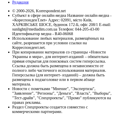
Редакция
© 2000-2026, Korrespondent.net
Субъект в сфере онлайн-медиа Название онлайн-медиа -
«КореспонденТ.net» Адрес: 02091, місто Київ,
ХАРКІВСЬКЕ ШОСЕ, будинок 172-Б, офіс 208/1 E-mail:
sunlight@mediadim.com.ua
Телефон: 044-205-43-00
Идентификатор медиа - R40-06068
Использование любых материалов, размещённых на
сайте, разрешается при условии ссылки на
Корреспондент.net.
При копировании материалов со страницы «Новости
Украины и мира», для интернет-изданий – обязательна
прямая открытая для поисковых систем гиперссылка.
Ссылка должна быть размещена в независимости от
полного либо частичного использования материалов.
Гиперссылка (для интернет- изданий) – должна быть
размещена в подзаголовке или в первом абзаце
материала.
Новости с пометками "Мнение", "Экспертиза",
"Заявление", "Регионы", "Деньги", "Власть", "Выборы",
"Тест-драйв", "Спецпроекты", "Промо" публикуются на
правах рекламы.
Раздел Спецпроекты создается совместно с
коммерческими партнерами.