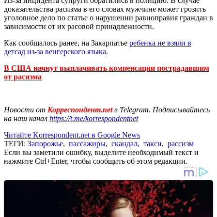
Из-за инцидента супруги обратились в полицию. В случае
доказательства расизма в его словах мужчине может грозить
уголовное дело по статье о нарушении равноправия граждан в
зависимости от их расовой принадлежности.
Как сообщалось ранее, на Закарпатье
ребенка не взяли в
детсад из-за венгерского языка.
В США начнут выплачивать компенсации пострадавшим
от расизма
Новости от
Корреспондент.net
в Telegram. Подписывайтесь
на наш канал
https://t.me/korrespondentnet
Читайте Korrespondent.net в Google News
ТЕГИ:
Запорожье
,
пассажиры
,
скандал
,
такси
,
рассизм
Если вы заметили ошибку, выделите необходимый текст и
нажмите Ctrl+Enter, чтобы сообщить об этом редакции.