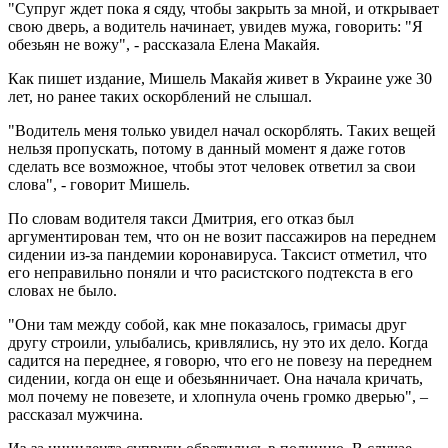
"Супруг ждет пока я сяду, чтобы закрыть за мной, и открывает
свою дверь, а водитель начинает, увидев мужа, говорить: "Я
обезьян не вожу", - рассказала Елена Макайя.
Как пишет издание, Мишель Макайя живет в Украине уже 30
лет, но ранее таких оскорблений не слышал.
"Водитель меня только увидел начал оскорблять. Таких вещей
нельзя пропускать, потому в данный момент я даже готов
сделать все возможное, чтобы этот человек ответил за свои
слова", - говорит Мишель.
По словам водителя такси Дмитрия, его отказ был
аргументирован тем, что он не возит пассажиров на переднем
сидении из-за пандемии коронавируса. Таксист отметил, что
его неправильно поняли и что расистского подтекста в его
словах не было.
"Они там между собой, как мне показалось, гримасы друг
другу строили, улыбались, кривлялись, ну это их дело. Когда
садится на переднее, я говорю, что его не повезу на переднем
сидении, когда он еще и обезьянничает. Она начала кричать,
мол почему не повезете, и хлопнула очень громко дверью", –
рассказал мужчина.