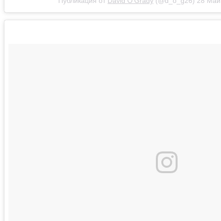
Публикация от
David O'Grady
(@d_o_g26)
28 Май