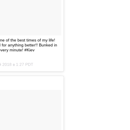
e of the best times of my life!
for anything better!! Bunked in
 every minute! #Kiev
 2018 в 1:27 PDT