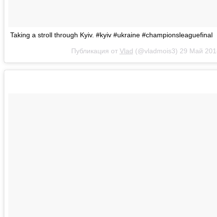
Taking a stroll through Kyiv. #kyiv #ukraine #championsleaguefinal
Публикация от
Vlad
(@vladmois3)
29 Май 201