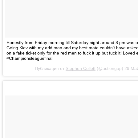
Honestly from Friday morning till Saturday night around 8 pm was on
Going Kiev with my arld man and my best mate couldn’t have asked 
on a fake ticket only for the red men to fuck it up but fuck it! Loved
#Championsleaguefinal
Публикация от
Stephen Collett
(@actiongap)
29 Май