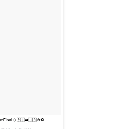
eFinal ✈️🇵🇱➡️🇺🇦🍻⚽️