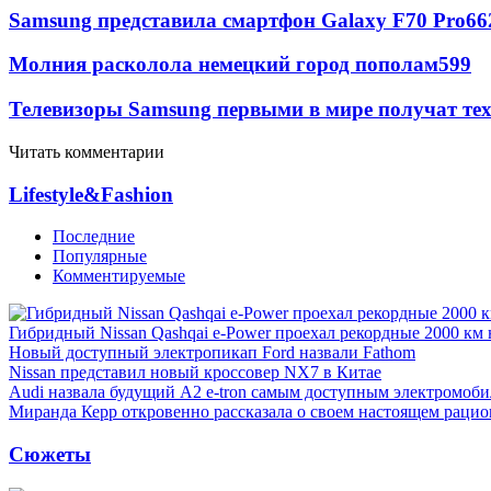
Samsung представила смартфон Galaxy F70 Pro
66
Молния расколола немецкий город пополам
599
Телевизоры Samsung первыми в мире получат т
Читать комментарии
Lifestyle&Fashion
Последние
Популярные
Комментируемые
Гибридный Nissan Qashqai e-Power проехал рекордные 2000 км 
Новый доступный электропикап Ford назвали Fathom
Nissan представил новый кроссовер NX7 в Китае
Audi назвала будущий A2 e-tron самым доступным электромоби
Миранда Керр откровенно рассказала о своем настоящем рацио
Сюжеты