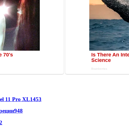
l 11 Pro XL
1453
реции
948
2