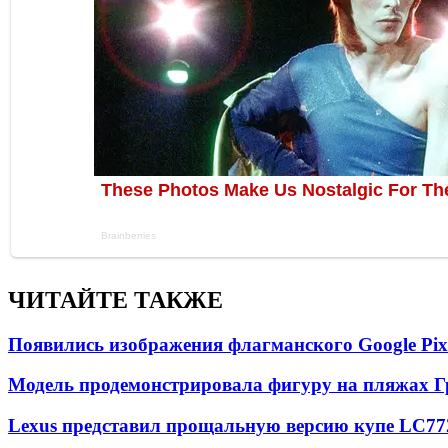
ЧИТАЙТЕ ТАКЖЕ
Появились изображения флагманского Google Pixe
Модель продемонстрировала фигуру на пляжах Г
Lexus представил прощальную версию купе LC
77