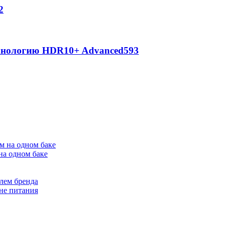
2
ехнологию HDR10+ Advanced
593
на одном баке
лем бренда
не питания