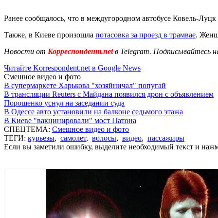
Ранее сообщалось, что в междугородном автобусе Ковель-Луцк
Также, в Киеве произошла
потасовка за проезд в трамвае
. Женщ
Новости от
Корреспондент.net
в Telegram. Подписывайтесь н
Читайте Korrespondent.net в Google News
Смешное видео и фото
В супермаркете Харькова "хозяйничал" попугай
В трансляции Reuters с Майдана появился дрон с объявлением
Порошенко уснул на заседании суда
В Одессе авто установили на балконе седьмого этажа
В Киеве "вакцинировали" мост Патона
СПЕЦТЕМА:
Смешное видео и фото
ТЕГИ:
курьезы
,
самолет
,
волосы
,
видео
,
пассажиры
Если вы заметили ошибку, выделите необходимый текст и нажми