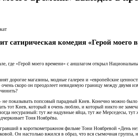
дит сатирическая комедия «Герой моего
але, где «Герой моего времени» с аншлагом открыл Национальн
анят дорогие магазины, модные галереи и «европейские ценност
о очень скоро он преодолеет невидимую границу между двумя из
очинить?
– не показывать попсовый парадный Киев. Конечно можно было 
ть тот Киев, который я очень люблю, и который никто не замеча
гда несуразный: тут же надувные яйца, тут же Мерседесы, тут ж
одчеркивает Тоня Ноябрёва.
гравший в короткометражном фильме Тони Ноябревой «День неза
ковой. Он настолько вжился в образ, что вся съемочная группа,