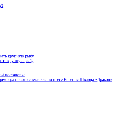
е
2
мать крупную рыбу
ой постановке
 премьера нового спектакля по пьесе Евгения Шварца «Дракон»