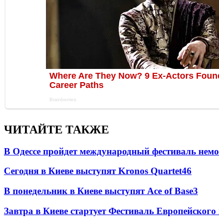
ЧИТАЙТЕ ТАКЖЕ
В Одессе пройдет международный фестиваль немо
Сегодня в Киеве выступят Kronos Quartet
4
6
В понедельник в Киеве выступят Ace of Base
3
Завтра в Киеве стартует Фестиваль Европейского