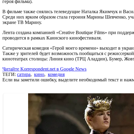
героя фильма).
В фильме также снялись телеведущие Наталка Якимчук и Васил
Среди них ярким образом стала героиня Марины Шевченко, учас
экране ТВ Марину.
Лента создана компанией «Creative Boutique Films» при подд
проводится в рамках Каннского кинофестиваля.
Сатирическая комедия «Герой моего времени» выходит в украин
Также у зрителей будет возможность пообщаться с режиссеркой
кинотеатрах столицы: Линия кино (ТРЦ Аладдин), Бумер, Жовт
Читайте Korrespondent.net в Google News
ТЕГИ:
сатира
,
кино
,
комедия
Если вы заметили ошибку, выделите необходимый текст и нажми