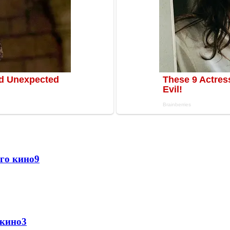
го кино
9
 кино
3