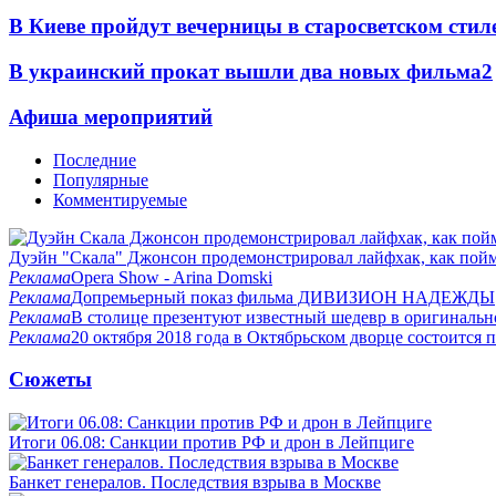
В Киеве пройдут вечерницы в старосветском стил
В украинский прокат вышли два новых фильма
2
Афиша мероприятий
Последние
Популярные
Комментируемые
Дуэйн "Скала" Джонсон продемонстрировал лайфхак, как пой
Реклама
Opera Show - Arina Domski
Реклама
Допремьерный показ фильма ДИВИЗИОН НАДЕЖДЫ
Реклама
В столице презентуют известный шедевр в оригинальн
Реклама
20 октября 2018 года в Октябрьском дворце состоится
Сюжеты
Итоги 06.08: Санкции против РФ и дрон в Лейпциге
Банкет генералов. Последствия взрыва в Москве