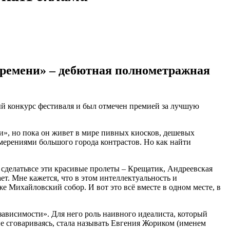
 времени» – дебютная полнометражная
ый конкурс фестиваля и был отмечен премией за лучшую
и», но пока он живет в мире пивных киосков, дешевых
мерениями большого города контрастов. Но как найти
сделатьвсе эти красивые пролеты – Крещатик, Андреевская
ет. Мне кажется, что в этом интеллектуальность и
е Михайловский собор. И вот это всё вместе в одном месте, в
висимости». Для него роль наивного идеалиста, который
 не сговариваясь, стала называть Евгения Жориком (именем