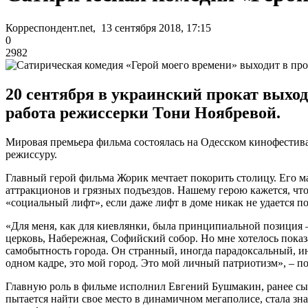
Корреспондент.net, 13 сентября 2018, 17:15
0
2982
20 сентября в украинский прокат выхо
работа режиссерки Тони Ноябревой.
Мировая премьера фильма состоялась на Одесском кинофестив
режиссуру.
Главный герой фильма Жорик мечтает покорить столицу. Его м
аттракционов и грязных подъездов. Нашему герою кажется, чт
«социальный лифт», если даже лифт в доме никак не удается п
«Для меня, как для киевлянки, была принципиальной позиция 
церковь, Набережная, Софийский собор. Но мне хотелось показа
самобытность города. Он странный, иногда парадоксальный, ино
одном кадре, это мой город. Это мой личный патриотизм», – п
Главную роль в фильме исполнил Евгений Бушмакин, ранее сы
пытается найти свое место в динамичном мегаполисе, стала зна