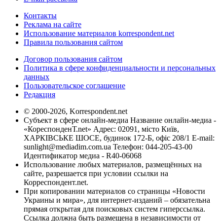
Контакты
Реклама на сайте
Использование материалов korrespondent.net
Правила пользования сайтом
Договор пользования сайтом
Политика в сфере конфиденциальности и персональных
данных
Пользовательское соглашение
Редакция
© 2000-2026, Korrespondent.net
Субъект в сфере онлайн-медиа Название онлайн-медиа -
«КореспонденТ.net» Адрес: 02091, місто Київ,
ХАРКІВСЬКЕ ШОСЕ, будинок 172-Б, офіс 208/1 E-mail:
sunlight@mediadim.com.ua
Телефон: 044-205-43-00
Идентификатор медиа - R40-06068
Использование любых материалов, размещённых на
сайте, разрешается при условии ссылки на
Корреспондент.net.
При копировании материалов со страницы «Новости
Украины и мира», для интернет-изданий – обязательна
прямая открытая для поисковых систем гиперссылка.
Ссылка должна быть размещена в независимости от