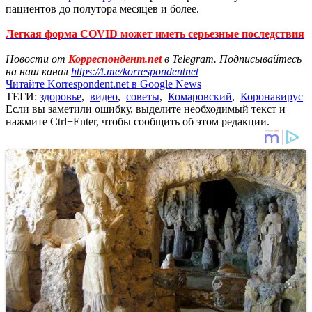
пациентов до полутора месяцев и более.
Легкая форма COVID может иметь серьезные последствия
Новости от
Корреспондент.net
в Telegram. Подписывайтесь
на наш канал
https://t.me/korrespondentnet
Читайте Korrespondent.net в Google News
ТЕГИ:
здоровье
,
видео
,
советы
,
Комаровский
,
Коронавирус
Если вы заметили ошибку, выделите необходимый текст и
нажмите Ctrl+Enter, чтобы сообщить об этом редакции.