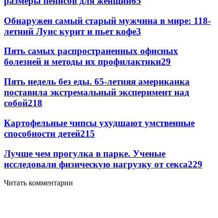
размеры пенисов для женщин
6
5
Обнаружен самый старый мужчина в мире: 118-
летний Луис курит и пьет кофе
3
Пять самых распространенных офисных
болезней и методы их профилактики
2
9
Пять недель без еды. 65-летняя американка
поставила экстремальный эксперимент над
собой
2
18
Картофельные чипсы ухудшают умственные
способности детей
2
15
Лучше чем прогулка в парке. Ученые
исследовали физическую нагрузку от секса
2
29
Читать комментарии