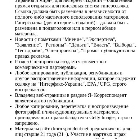
Украины и мира», для интернет-изданий – обязательна
прямая открытая для поисковых систем гиперссылка.
Ссылка должна быть размещена в независимости от
полного либо частичного использования материалов.
Гиперссылка (для интернет- изданий) – должна быть
размещена в подзаголовке или в первом абзаце
материала.
Новости с пометками "Мнение", "Экспертиза",
"Заявление", "Регионы", "Деньги", "Власть", "Выборы",
"Тест-драйв", "Спецпроекты", "Промо" публикуются на
правах рекламы.
Раздел Спецпроекты создается совместно с
коммерческими партнерами.
Любое копирование, публикация, републикация и
другое распространение информации, которое содержит
ссылку на "Интерфакс-Украина", EPA / UPG, строго
воспрещается.
Владелец веб-страницы в разделе Я- Корреспондент
является автор публикации.
Любое копирование, перепечатка и воспроизведение
фотографий и/или аудиовизуальных материалов,
принадлежащих правообладателю Getty Images, строго
запрещено.
Материалы сайта korrespondent.net предназначены для
лиц старше 21 года (21+). Участие в азартных играх