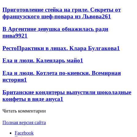
Приготовление стейка на гриле. Секреты от
французского шеф-повара из Львова
2
61
В Аргентине девушка обнажилась ради
пива
99
2
1
РестоПрактики в лицах. Клара Булгакова
1
Еда и люди. Календарь майо
1
Еда и люди. Котлета по-киевски. Всемирная
история
1
Британские кондитеры выпустили шоколадные
конфеты в виде ануса
1
Читать комментарии
Полная версия сайта
Facebook