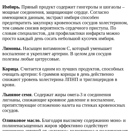
Имбирь.
Пряный продукт содержит гингеролы и шогаолы –
мощные соединения, защищающие сердце. Согласно
имеющимся данным, экстракт имбиря способен
предотвратить закупорку кровеносных сосудов холестерином,
тем самым снизив вероятность сердечного приступа. По
словам специалистов, для профилактики инфаркта можно
просто каждый день сосать небольшой кусочек имбиря.
Лимоны.
Насыщен витамином С, который уменьшает
воспаление и укрепляет артерии. В целом для сосудов
полезны любые цитрусовые.
Корица
. Считается одним из лучших продуктов, способных
очищать артерии: 6 граммов корицы в день действенно
снижают уровень холестерина ЛПНП и триглицеридов в
крови.
Льняное семя
. Содержат жиры омега-3 и соединения
лигнаны, снижающие кровяное давление и воспаление,
препятствующие отложению налета на стенках кровеносных
сосудов.
Оливковое масло.
Благодаря высокому содержанию моно- и
полиненасыщенных жиров эффективно содействует
очищению артерий от «плохого» холестерина и поддерживает