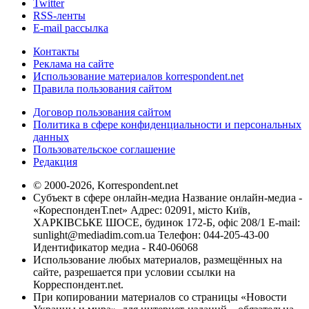
Twitter
RSS-ленты
E-mail рассылка
Контакты
Реклама на сайте
Использование материалов korrespondent.net
Правила пользования сайтом
Договор пользования сайтом
Политика в сфере конфиденциальности и персональных
данных
Пользовательское соглашение
Редакция
© 2000-2026, Korrespondent.net
Субъект в сфере онлайн-медиа Название онлайн-медиа -
«КореспонденТ.net» Адрес: 02091, місто Київ,
ХАРКІВСЬКЕ ШОСЕ, будинок 172-Б, офіс 208/1 E-mail:
sunlight@mediadim.com.ua
Телефон: 044-205-43-00
Идентификатор медиа - R40-06068
Использование любых материалов, размещённых на
сайте, разрешается при условии ссылки на
Корреспондент.net.
При копировании материалов со страницы «Новости