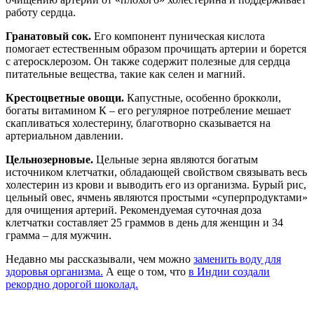
работу сердца.
Гранатовый сок.
Его компонент пуническая кислота
помогает естественным образом прочищать артерии и борется
с атеросклерозом. Он также содержит полезные для сердца
питательные вещества, такие как селен и магний.
Крестоцветные овощи.
Капустные, особенно брокколи,
богаты витамином К – его регулярное потребление мешает
скапливаться холестерину, благотворно сказывается на
артериальном давлении.
Цельнозерновые.
Цельные зерна являются богатым
источником клетчатки, обладающей свойством связывать весь
холестерин из крови и выводить его из организма. Бурый рис,
цельный овес, ячмень являются простыми «суперпродуктами»
для очищения артерий. Рекомендуемая суточная доза
клетчатки составляет 25 граммов в день для женщин и 34
грамма – для мужчин.
Недавно мы рассказывали, чем можно
заменить воду для
здоровья организма.
А еще о том, что
в Индии создали
рекордно дорогой шоколад.