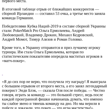
первого места.
В итоговой таблице отрыв от ближайших конкурентов —
сборной Ирландии — составил 53 очка, а третье место заняла
команда Германии.
Победителями Кубка Наций-2019 в составе сборной Украины
стали: PokerMatch Pro Ольга Ермольчева, Андрей
Любовецкий, Владимир Дрокин, Михаил Кедровский,
Андрей Момот, Тимур Азизов и Роман Головко.
Кроме того, в Украину отправится и приз лучшему игроку
турнира. Им стала Ольга Ермольчева, которая по
статистическим показателям опередила маститых игроков в
«матч-покер».
«Я до сих пор не верю, что получила эту награду! Я выиграла
с большим отрывом от второго места, а его занял легендарный
покерист Энди Блэк, — сказала Оля после победы. — Честно
говоря, играть за команду — это большой стресс, ведь после
каждой проигранной фишки начинаешь думать, что именно
ты слабое звено и тянешь команду на дно. Но мы верили в
победу и доказали, что покер — это игра мастерства!».