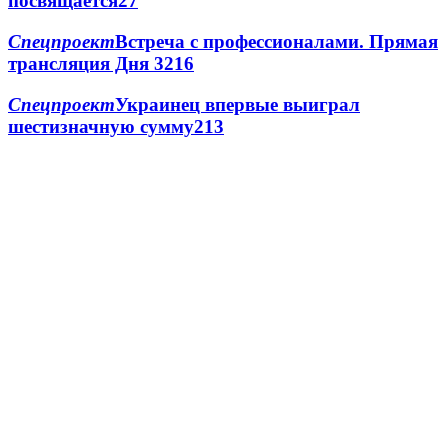
посвящается
2
7
Спецпроект
Встреча с профессионалами. Прямая
трансляция Дня 3
2
16
Спецпроект
Украинец впервые выиграл
шестизначную сумму
2
13