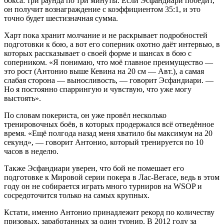
бокса: три раунда по три минуты. Если Эсфандиари победит,
он получит вознаграждение с коэффициентом 35:1, и это
точно будет шестизначная сумма.
Харт пока хранит молчание и не раскрывает подробностей
подготовки к бою, а вот его соперник охотно даёт интервью, в
которых рассказывает о своей форме и шансах в бою с
соперником. «Я понимаю, что моё главное преимущество —
это рост (Антонио выше Кевина на 20 см — Авт.), а самая
слабая сторона — выносливость, — говорит Эсфандиари. —
Но я постоянно спаррингую и чувствую, что уже могу
выстоять».
По словам покериста, он уже провёл несколько
тренировочных боёв, в которых продержался всё отведённое
время. «Ещё полгода назад меня хватило бы максимум на 20
секунд», — говорит Антонио, который тренируется по 10
часов в неделю.
Также Эсфандиари уверен, что бой не помешает его
подготовке к Мировой серии покера в Лас-Вегасе, ведь в этом
году он не собирается играть много турниров на WSOP и
сосредоточится только на самых крупных.
Кстати, именно Антонио принадлежит рекорд по количеству
призовых, заработанных за один турнир. В 2012 году за