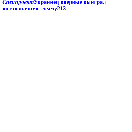
Спецпроект
Украинец впервые выиграл
шестизначную сумму
2
13