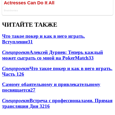
ЧИТАЙТЕ ТАКЖЕ
Что такое покер и как в него играть.
Вступление
3
1
Спецпроект
Алексей Дурнев: Теперь каждый
может сыграть со мной на PokerMatch
3
3
Спецпроект
Что такое покер и как в него играть.
Часть 1
2
6
Самому обаятельному и привлекательному
посвящается
2
7
Спецпроект
Встреча с профессионалами. Прямая
трансляция Дня 3
2
16