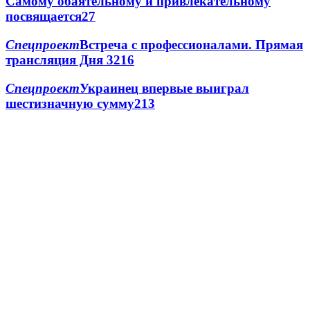
Самому обаятельному и привлекательному
посвящается
2
7
Спецпроект
Встреча с профессионалами. Прямая
трансляция Дня 3
2
16
Спецпроект
Украинец впервые выиграл
шестизначную сумму
2
13