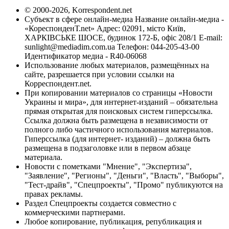
© 2000-2026, Korrespondent.net
Субъект в сфере онлайн-медиа Название онлайн-медиа -
«КореспонденТ.net» Адрес: 02091, місто Київ,
ХАРКІВСЬКЕ ШОСЕ, будинок 172-Б, офіс 208/1 E-mail:
sunlight@mediadim.com.ua
Телефон: 044-205-43-00
Идентификатор медиа - R40-06068
Использование любых материалов, размещённых на
сайте, разрешается при условии ссылки на
Корреспондент.net.
При копировании материалов со страницы «Новости
Украины и мира», для интернет-изданий – обязательна
прямая открытая для поисковых систем гиперссылка.
Ссылка должна быть размещена в независимости от
полного либо частичного использования материалов.
Гиперссылка (для интернет- изданий) – должна быть
размещена в подзаголовке или в первом абзаце
материала.
Новости с пометками "Мнение", "Экспертиза",
"Заявление", "Регионы", "Деньги", "Власть", "Выборы",
"Тест-драйв", "Спецпроекты", "Промо" публикуются на
правах рекламы.
Раздел Спецпроекты создается совместно с
коммерческими партнерами.
Любое копирование, публикация, републикация и