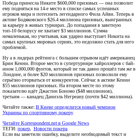
Победа принесла Никите $600,000 призовых — она позволит
ему подняться на 14-е место в списке самых успешных
игроков мира и потеснить легендарного Фила Айви. Теперь в
активе Бодяковского $26.4 миллиона призовых, выигранных
за карьеру в живых турнирах. До попадания в заветную
топ-10 белорусу не хватает $3 миллионов. Сумма
немаленькая, но учитывая, как ударно выступает Никита на
самых крупных мировых сериях, это недолжно стать для него
проблемой.
Ну а в лидерах рейтинга с большим отрывом идёт американец
Брин Кенни. Второе место в супертурнире хайроллеров с бай-
ином 1,000,000 фунтов, который не так давно прошёл там же в
Лондоне, и более $20 миллионов призовых позволили ему
серьёзно оторваться от конкурентов. Сейчас в активе Кенни
$55 миллионов призовых. На втором месте по этому
показателю идёт Джастин Бономо ($48 миллионов),
третьим — канадец Даниэль Негреану (почти $42 миллиона).
Читайте также:
В Киеве определится новый чемпион
Украины по спортивному покеру
Читайте Korrespondent.net в Google News
ТЕГИ:
покер
,
Новости покера
Если вы заметили ошибку, выделите необходимый текст и