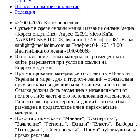
данных
Пользовательское соглашение
Редакция
© 2000-2026, Korrespondent.net
Субъект в сфере онлайн-медиа Название онлайн-медиа -
«КореспонденТ.net» Адрес: 02091, місто Київ,
ХАРКІВСЬКЕ ШОСЕ, будинок 172-Б, офіс 208/1 E-mail:
sunlight@mediadim.com.ua
Телефон: 044-205-43-00
Идентификатор медиа - R40-06068
Использование любых материалов, размещённых на
сайте, разрешается при условии ссылки на
Корреспондент.net.
При копировании материалов со страницы «Новости
Украины и мира», для интернет-изданий – обязательна
прямая открытая для поисковых систем гиперссылка.
Ссылка должна быть размещена в независимости от
полного либо частичного использования материалов.
Гиперссылка (для интернет- изданий) – должна быть
размещена в подзаголовке или в первом абзаце
материала.
Новости с пометками "Мнение", "Экспертиза",
"Заявление", "Регионы", "Деньги", "Власть", "Выборы",
"Тест-драйв", "Спецпроекты", "Промо" публикуются на
правах рекламы.