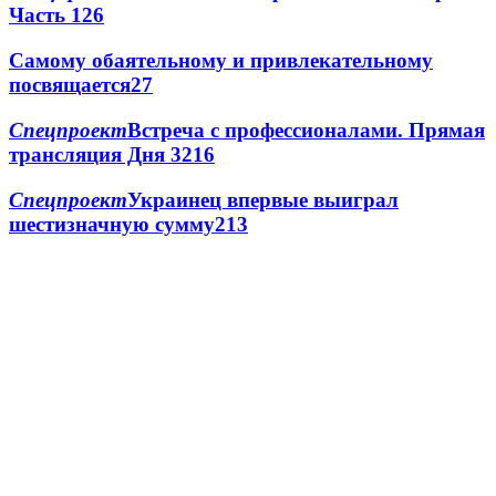
Часть 1
2
6
Самому обаятельному и привлекательному
посвящается
2
7
Спецпроект
Встреча с профессионалами. Прямая
трансляция Дня 3
2
16
Спецпроект
Украинец впервые выиграл
шестизначную сумму
2
13