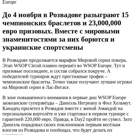
До 4 ноября в Розвадове разыграют 15
чемпионских браслетов и 23,000,000
евро призовых. Вместе с мировыми
знаменитостями за них борются и
украинские спортсмены
В Розвадове продолжается марафон Мировой серии покера.
Этап WSOP Circuit плавно перешёл во WSOP Europe. Тут и
призовые посолиднее, и состав собрался покруче. А
победителей турниров ждут престижные трофеи –
чемпионские браслеты. Точно такие получают лучшие игроки
на Мировой серии в Лас-Вегасе.
В зоне повышенного внимания в первые дни WSOP Europe
заокеанские суперзвёзды – Даниэль Негреану и Фил Хельмут.
Канадец прилетел в Розвадов вместе с женой Амандой на
персональном вертолёте и уже стартовал в первом турнире c
гарантией 220,000 евро. Правда, в Day2 пройти не сумел. Зато
Даниэль порадовал своих поклонников первым весёлым
влогом из Розвадова и пообещал, что будет делать их