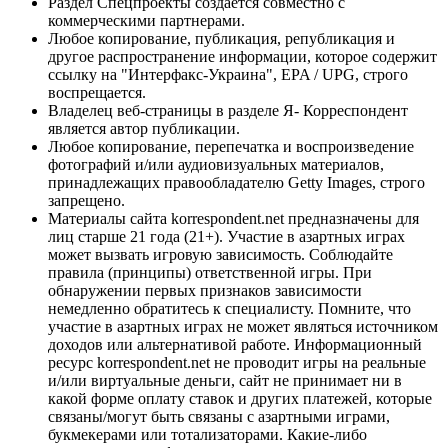
Раздел Спецпроекты создается совместно с
коммерческими партнерами.
Любое копирование, публикация, републикация и
другое распространение информации, которое содержит
ссылку на "Интерфакс-Украина", EPA / UPG, строго
воспрещается.
Владелец веб-страницы в разделе Я- Корреспондент
является автор публикации.
Любое копирование, перепечатка и воспроизведение
фотографий и/или аудиовизуальных материалов,
принадлежащих правообладателю Getty Images, строго
запрещено.
Материалы сайта korrespondent.net предназначены для
лиц старше 21 года (21+). Участие в азартных играх
может вызвать игровую зависимость. Соблюдайте
правила (принципы) ответственной игры. При
обнаружении первых признаков зависимости
немедленно обратитесь к специалисту. Помните, что
участие в азартных играх не может являться источником
доходов или альтернативой работе. Информационный
ресурс korrespondent.net не проводит игры на реальные
и/или виртуальные деньги, сайт не принимает ни в
какой форме оплату ставок и других платежей, которые
связаны/могут быть связаны с азартными играми,
букмекерами или тотализаторами. Какие-либо