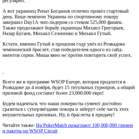
регулярно.
А вот украинец Ренат Богданов отлично провёл стартовый
день. Вице-чемпион Украины по спортивному покеру
завершил Day1А чип-лидером со стеком 525,000 фишек.
Также продолжают борьбу украинцы Михаил Григорьев,
Назар Бугаев, Михаил Сезоненко и Михаил Гутый.
Кстати, именно Гутый в прошлом году увёз из Розвадова
чемпионский браслет, став победителем одного из сайд-
ивентов серии. Миша явно не против повторить свой успех.
Всего же в программе WSOP Europe, которая продлится в
Розвадове до 4 ноября, будет 15 титульных турниров, а общий
призовой фонд составит более 23,000,000 евро!
Будем надеяться, что наши покеристы сумеют достойно
сразиться с суперзвёздами покера и заберут себе часть этих
внушительных призовых. Ну, и браслеты в придачу!
Читайте также:
На PokerMatch разыграют 100,000,000 гривен
и пакеты на WSOP Circuit