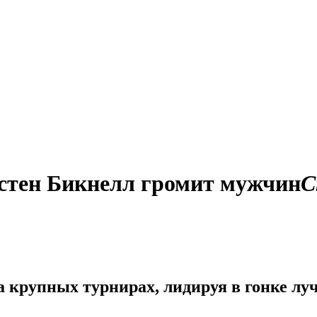
стен Бикнелл громит мужчин
С
а крупных турнирах, лидируя в гонке лу