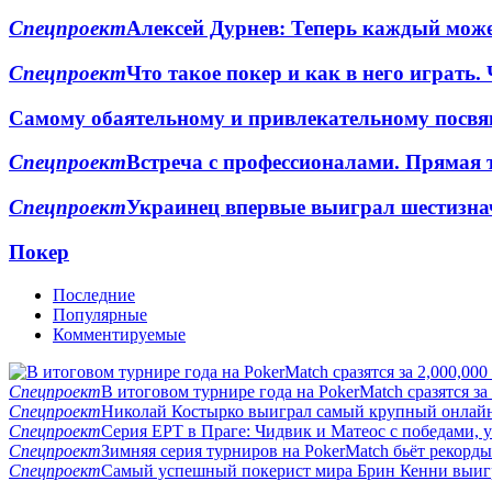
Спецпроект
Алексей Дурнев: Теперь каждый може
Спецпроект
Что такое покер и как в него играть. 
Самому обаятельному и привлекательному посвя
Спецпроект
Встреча с профессионалами. Прямая 
Спецпроект
Украинец впервые выиграл шестизн
Покер
Последние
Популярные
Комментируемые
Спецпроект
В итоговом турнире года на PokerMatch сразятся за
Спецпроект
Николай Костырко выиграл самый крупный онлайн
Спецпроект
Серия EPT в Праге: Чидвик и Матеос с победами,
Спецпроект
Зимняя серия турниров на PokerMatch бьёт рекорд
Спецпроект
Самый успешный покерист мира Брин Кенни выигр