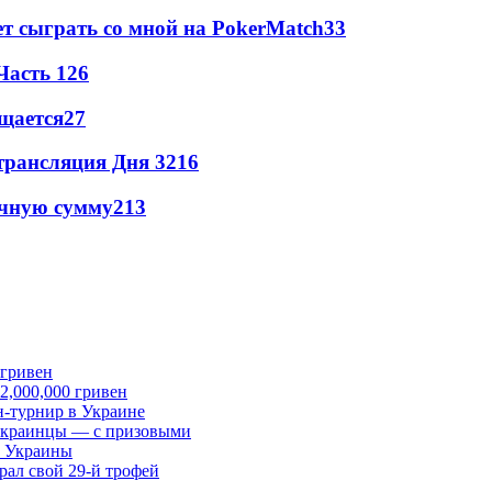
т сыграть со мной на PokerMatch
3
3
Часть 1
2
6
щается
2
7
трансляция Дня 3
2
16
ачную сумму
2
13
 2,000,000 гривен
-турнир в Украине
 украинцы — с призовыми
ы Украины
ал свой 29-й трофей