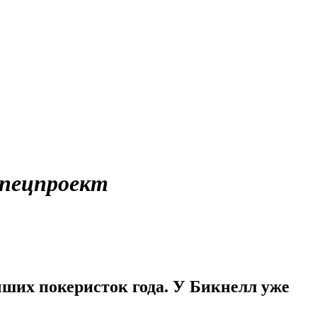
пецпроект
чших покеристок года. У Бикнелл уже