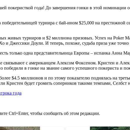
шей покеристкой года! До завершения гонки в этой номинации о
 победительницей турнира с бай-ином $25,000 на престижной сер
ых живых турниров и $2 миллиона призовых. Успех на Poker Mas
о и Джессики Доули. И теперь, похоже, судьба приза уже точно
есть только одна представительница Европы – испанка Анна Марк
огие связывают с американцем Алексом Фоксеном. Кристен и Але
нно победили в гонке на звание самого успешного покериста и по
олее $4.5 миллионов и по этому показателю поднялась на третье
сли Кристен будет громить соперников такими темпами, Селбст 
грока года
те Ctrl+Enter, чтобы сообщить об этом редакции.