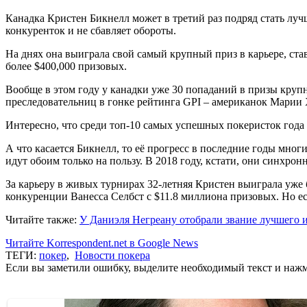
Канадка Кристен Бикнелл может в третий раз подряд стать луч
конкуренток и не сбавляет обороты.
На днях она выиграла свой самый крупный приз в карьере, став
более $400,000 призовых.
Вообще в этом году у канадки уже 30 попаданий в призы крупн
преследовательниц в гонке рейтинга GPI – американок Марии Х
Интересно, что среди топ-10 самых успешных покеристок года 
А что касается Бикнелл, то её прогресс в последние годы мн
идут обоим только на пользу. В 2018 году, кстати, они синхро
За карьеру в живых турнирах 32-летняя Кристен выиграла уже б
конкуренции Ванесса Селбст с $11.8 миллиона призовых. Но е
Читайте также:
У Даниэля Негреану отобрали звание лучшего и
Читайте Korrespondent.net в Google News
ТЕГИ:
покер
,
Новости покера
Если вы заметили ошибку, выделите необходимый текст и нажми