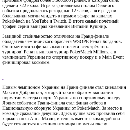
призовым фондом более 3,000,000 гривен, в котором было
сделано 722 входа. Игра за финальным столом Главного
события продолжалась рекордные 12 часов, а все раздачи
болельщики могли увидеть в прямом эфире на каналах
PokerMatch на YouTube и Twitch. В итоге самый почётный
трофей серии выиграл киевлянин Виталий Кушнир.
Завидной стабильностью отличился на Гранд-финале
обладатель чемпионского браслета WSOPE Ренат Богданов.
Он отметился за финальными столами всех трёх топ-
турниров! Ренат выиграл турнир PokerMatch Millions, а в
чемпионате Украины по спортивному покеру и в Main Event
финишировал восьмым.
Новым чемпионом Украины на Гранд-финале стал киевлянин
Максим Доброштан, который таким образом выполнил
норматив мастера спорта Украины по спортивному покеру.
Ярким событием Гранд-финала стал финал отбора в
Национальную сборную Украины от PokerMatch. За место в
команде сражались девушки. Здесь лучше всех проявила себя
харьковчанка Анна Мазно, и теперь вместе с командой она
будет готовиться к чемпионату мира по матч-покеру.