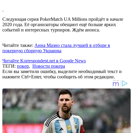
Следующая серия PokerMatch UA Millions пройдёт в начале
2020 года. Её организаторы обещают ещё больше ярких
событий и интересных турниров. Ждём анонса.
Читайте также:
Анна Мазно стала лучшей в отборе в
покерную сборную Украины
Читайте Korrespondent.net в Google News
ТЕГИ:
покер
,
Новости покера
Если вы заметили ошибку, выделите необходимый текст и
нажмите Ctrl+Enter, чтобы сообщить об этом редакции.