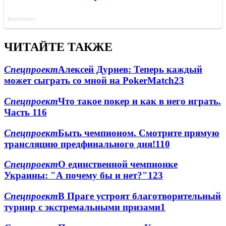
ЧИТАЙТЕ ТАКЖЕ
Спецпроект
Алексей Дурнев: Теперь каждый
может сыграть со мной на PokerMatch
2
3
Спецпроект
Что такое покер и как в него играть.
Часть 1
1
6
Спецпроект
Быть чемпионом. Смотрите прямую
трансляцию предфинального дня!
1
10
Спецпроект
О единственной чемпионке
Украины: "А почему бы и нет?"
1
23
Спецпроект
В Праге устроят благотворительный
турнир с экстремальными призами
1