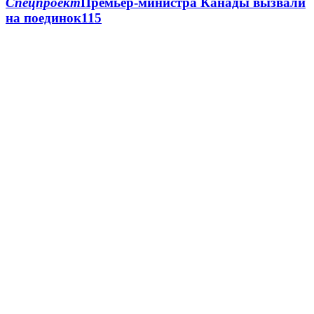
Спецпроект
Премьер-министра Канады вызвали
на поединок
1
15