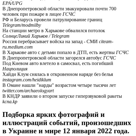
EPA/UPG
В Днепропетровской области эвакуировали почти 700
человек при пожаре в лицее
ГСЧС
РФ и Беларусь провели патрулирование границ
Telegram/modmilby
На станции метро в Харькове обвалился потолок
СолнцеЛикий Харьков / Telegram
Россия перебрасывает войска на запад - СМИ
citeam-
ru.medium.com
В Харькове авто с детьми попало в ДТП, есть жертвы
ГСЧС
В Днепропетровской области загорелся автобус
ГСЧС
Под Киевом авто влетело в самосвал, есть погибший
Нацполиция
Хайди Клум снялась в откровенном наряде без белья
instagram.com/heidiklum
В Омане нашли "нарды" возрастом четыре тысячи лет
twitter.com/archaeologyart
В КНДР заявили о втором запуске гиперзвуковой ракеты
kcna.kp
Подборка ярких фотографий и
иллюстраций событий, произошедших
в Украине и мире 12 января 2022 года.