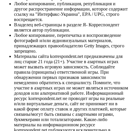
Любое копирование, публикация, републикация и
другое распространение информации, которое содержит
ссылку на "Интерфакс-Украина", EPA / UPG, строго
воспрещается.
Владелец веб-страницы в разделе Я- Корреспондент
является автор публикации.
Любое копирование, перепечатка и воспроизведение
фотографий и/или аудиовизуальных материалов,
принадлежащих правообладателю Getty Images, строго
запрещено.
Материалы сайта korrespondent.net предназначены для
лиц старше 21 года (21+). Участие в азартных играх
может вызвать игровую зависимость. Соблюдайте
правила (принципы) ответственной игры. При
обнаружении первых признаков зависимости
немедленно обратитесь к специалисту. Помните, что
участие в азартных играх не может являться источником
доходов или альтернативой работе. Информационный
ресурс korrespondent.net не проводит игры на реальные
и/или виртуальные деньги, сайт не принимает ни в
какой форме оплату ставок и других платежей, которые
связаны/могут быть связаны с азартными играми,
букмекерами или тотализаторами. Какие-либо
материалы на информационном ресурсе
korrespondent.net публикуются исключительно в