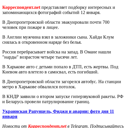
Корреспондент.net
представляет подборку интересных и
запоминающихся фотографий событий 12 января.
В Днепропетровской области эвакуировали почти 700
человек при пожаре в лицее.
В Англии мужчина взял в заложники сына. Хайди Клум
снялась в откровенном наряде без белья.
Россия перебрасывает войска на запад. В Омане нашли
"нарды" возрастом четыре тысячи лет.
В Харькове авто с детьми попало в ДТП, есть жертвы. Под
Киевом авто влетело в самосвал, есть погибший.
В Днепропетровской области загорелся автобус. На станции
метро в Харькове обвалился потолок.
В КНДР заявили о втором запуске гиперзвуковой ракеты. РФ
и Беларусь провели патрулирование границ.
Украинская Рапунцель, Фиджи и аварии: фото дня 11
января
Новости от
Корреспондент.net
в Telegram. Подписывайтесь