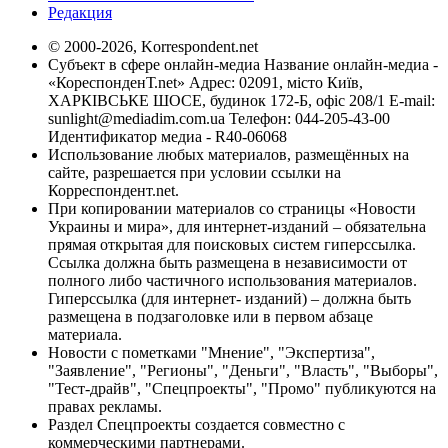
Редакция
© 2000-2026, Korrespondent.net
Субъект в сфере онлайн-медиа Название онлайн-медиа -
«КореспонденТ.net» Адрес: 02091, місто Київ,
ХАРКІВСЬКЕ ШОСЕ, будинок 172-Б, офіс 208/1 E-mail:
sunlight@mediadim.com.ua
Телефон: 044-205-43-00
Идентификатор медиа - R40-06068
Использование любых материалов, размещённых на
сайте, разрешается при условии ссылки на
Корреспондент.net.
При копировании материалов со страницы «Новости
Украины и мира», для интернет-изданий – обязательна
прямая открытая для поисковых систем гиперссылка.
Ссылка должна быть размещена в независимости от
полного либо частичного использования материалов.
Гиперссылка (для интернет- изданий) – должна быть
размещена в подзаголовке или в первом абзаце
материала.
Новости с пометками "Мнение", "Экспертиза",
"Заявление", "Регионы", "Деньги", "Власть", "Выборы",
"Тест-драйв", "Спецпроекты", "Промо" публикуются на
правах рекламы.
Раздел Спецпроекты создается совместно с
коммерческими партнерами.