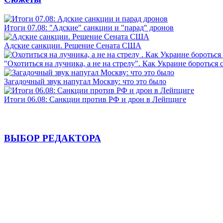
Итоги 07.08: "Адские" санкции и "парад" дронов
Адские санкции. Решение Сената США
"Охотиться на лучника, а не на стрелу". Как Украине бороться 
Загадочный звук напугал Москву: что это было
Итоги 06.08: Санкции против РФ и дрон в Лейпциге
ВЫБОР РЕДАКТОРА