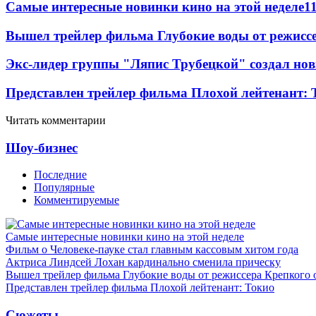
Самые интересные новинки кино на этой неделе
1
Вышел трейлер фильма Глубокие воды от режисс
Экс-лидер группы "Ляпис Трубецкой" создал но
Представлен трейлер фильма Плохой лейтенант: 
Читать комментарии
Шоу-бизнес
Последние
Популярные
Комментируемые
Самые интересные новинки кино на этой неделе
Фильм о Человеке-пауке стал главным кассовым хитом года
Актриса Линдсей Лохан кардинально сменила прическу
Вышел трейлер фильма Глубокие воды от режиссера Крепкого 
Представлен трейлер фильма Плохой лейтенант: Токио
Сюжеты