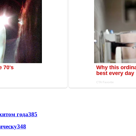
хитом года
385
ическу
348