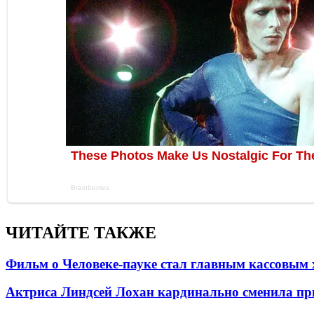
ЧИТАЙТЕ ТАКЖЕ
Фильм о Человеке-пауке стал главным кассовым 
Актриса Линдсей Лохан кардинально сменила пр