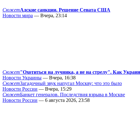
Сюжет
Адские санкции. Решение Сената США
Новости мира
— Вчера, 23:14
Сюжет
"Охотиться на лучника, а не на стрелу". Как Украи
Новости Украины
— Вчера, 16:38
Сюжет
Загадочный звук напугал Москву: что это было
Новости России
— Вчера, 15:29
Сюжет
Банкет генералов. Последствия взрыва в Москве
Новости России
— 6 августа 2026, 23:58