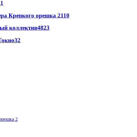
11
ера Крепкого орешка 2
110
вый коллектив
48
23
Токио
32
орешка 2