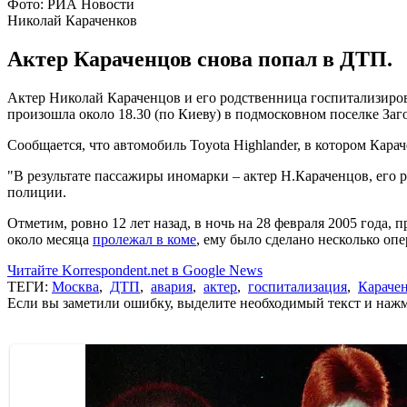
Фото: РИА Новости
Николай Караченков
Актер Караченцов снова попал в ДТП.
Актер Николай Караченцов и его родственница госпитализиро
произошла около 18.30 (по Киеву) в подмосковном поселке Заг
Сообщается, что автомобиль Toyota Highlander, в котором Кара
"В результате пассажиры иномарки – актер Н.Караченцов, его
полиции.
Отметим, ровно 12 лет назад, в ночь на 28 февраля 2005 года, 
около месяца
пролежал в коме
, ему было сделано несколько опе
Читайте Korrespondent.net в Google News
ТЕГИ:
Москва
,
ДТП
,
авария
,
актер
,
госпитализация
,
Караче
Если вы заметили ошибку, выделите необходимый текст и нажми