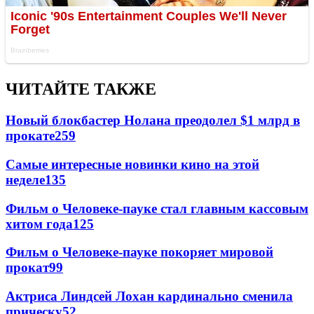
ЧИТАЙТЕ ТАКЖЕ
Новый блокбастер Нолана преодолел $1 млрд в
прокате
259
Самые интересные новинки кино на этой
неделе
135
Фильм о Человеке-пауке стал главным кассовым
хитом года
125
Фильм о Человеке-пауке покоряет мировой
прокат
99
Актриса Линдсей Лохан кардинально сменила
прическу
52