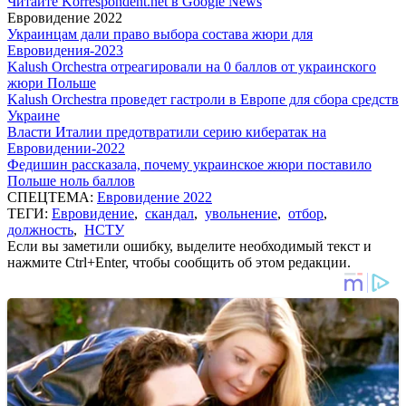
Читайте Korrespondent.net в Google News
Евровидение 2022
Украинцам дали право выбора состава жюри для
Евровидения-2023
Kalush Orchestra отреагировали на 0 баллов от украинского
жюри Польше
Kalush Orchestra проведет гастроли в Европе для сбора средств
Украине
Власти Италии предотвратили серию кибератак на
Евровидении-2022
Федишин рассказала, почему украинское жюри поставило
Польше ноль баллов
СПЕЦТЕМА:
Евровидение 2022
ТЕГИ:
Евровидение
,
скандал
,
увольнение
,
отбор
,
должность
,
НСТУ
Если вы заметили ошибку, выделите необходимый текст и
нажмите Ctrl+Enter, чтобы сообщить об этом редакции.