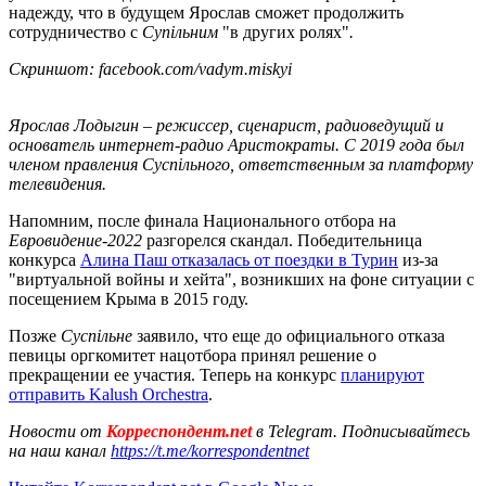
надежду, что в будущем Ярослав сможет продолжить
сотрудничество с
Супільним
"в других ролях"
.
Скриншот: facebook.com/vadym.miskyi
Ярослав Лодыгин – режиссер, сценарист, радиоведущий и
основатель интернет-радио Аристократы. С 2019 года был
членом правления Суспільного, ответственным за платформу
телевидения.
Напомним, после финала Национального отбора на
Евровидение-2022
разгорелся скандал. Победительница
конкурса
Алина Паш отказалась от поездки в Турин
из-за
"виртуальной войны и хейта", возникших на фоне ситуации с
посещением Крыма в 2015 году.
Позже
Суспільне
заявило, что еще до официального отказа
певицы оргкомитет нацотбора принял решение о
прекращении ее участия. Теперь на конкурс
планируют
отправить Kalush Orchestra
.
Новости от
Корреспондент.net
в Telegram. Подписывайтесь
на наш канал
https://t.me/korrespondentnet