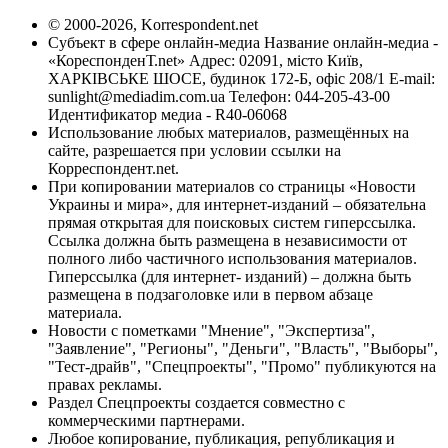
© 2000-2026, Korrespondent.net
Субъект в сфере онлайн-медиа Название онлайн-медиа -
«КореспонденТ.net» Адрес: 02091, місто Київ,
ХАРКІВСЬКЕ ШОСЕ, будинок 172-Б, офіс 208/1 E-mail:
sunlight@mediadim.com.ua
Телефон: 044-205-43-00
Идентификатор медиа - R40-06068
Использование любых материалов, размещённых на
сайте, разрешается при условии ссылки на
Корреспондент.net.
При копировании материалов со страницы «Новости
Украины и мира», для интернет-изданий – обязательна
прямая открытая для поисковых систем гиперссылка.
Ссылка должна быть размещена в независимости от
полного либо частичного использования материалов.
Гиперссылка (для интернет- изданий) – должна быть
размещена в подзаголовке или в первом абзаце
материала.
Новости с пометками "Мнение", "Экспертиза",
"Заявление", "Регионы", "Деньги", "Власть", "Выборы",
"Тест-драйв", "Спецпроекты", "Промо" публикуются на
правах рекламы.
Раздел Спецпроекты создается совместно с
коммерческими партнерами.
Любое копирование, публикация, републикация и