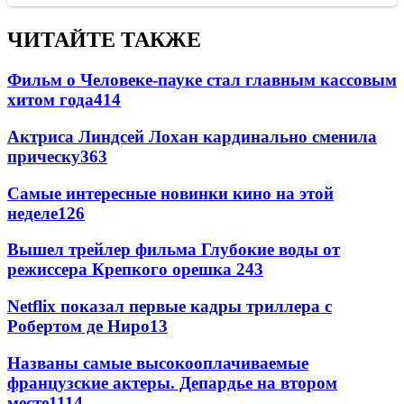
ЧИТАЙТЕ ТАКЖЕ
Фильм о Человеке-пауке стал главным кассовым
хитом года
414
Актриса Линдсей Лохан кардинально сменила
прическу
363
Самые интересные новинки кино на этой
неделе
126
Вышел трейлер фильма Глубокие воды от
режиссера Крепкого орешка 2
43
Netflix показал первые кадры триллера с
Робертом де Ниро
13
Названы самые высокооплачиваемые
французские актеры. Депардье на втором
месте
11
14