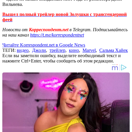
Вильнева.
Вышел полный трейлер новой Золушки с трансгендерной
феей
Новости от
Корреспондент.net
в Telegram. Подписывайтесь
на наш канал
https://t.me/korrespondentnet
Читайте Korrespondent.net в Google News
ТЕГИ:
видео
,
Джоли
,
трейлер
,
кино
,
Marvel
,
Сальма Хайек
Если вы заметили ошибку, выделите необходимый текст и
нажмите Ctrl+Enter, чтобы сообщить об этом редакции.