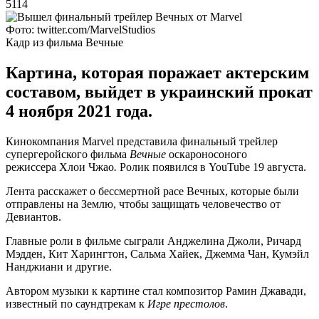
5114
Фото: twitter.com/MarvelStudios
Кадр из фильма Вечные
Картина, которая поражает актерским
составом, выйдет в украинский прокат
4 ноября 2021 года.
Кинокомпания Marvel представила финальный трейлер
супергеройского фильма
Вечные
оскароносоного
режиссера
Хлои Чжао
.
Ролик появился в YouTube 19 августа.
Лента расскажет о бессмертной расе Вечных, которые были
отправлены на Землю, чтобы защищать человечество от
Девиантов.
Главные роли в фильме сыграли Анджелина Джоли, Ричард
Мэдден, Кит Харингтон, Сальма Хайек, Джемма Чан, Кумэйл
Нанджиани и другие.
Автором музыки к картине стал композитор Рамин Джавади,
известный по саундтрекам к
Игре престолов
.