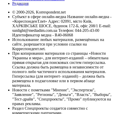
Редакция
© 2000-2026, Korrespondent.net
Субъект в сфере онлайн-медиа Название онлайн-медиа -
«КореспонденТ.net» Адрес: 02091, місто Київ,
ХАРКІВСЬКЕ ШОСЕ, будинок 172-Б, офіс 208/1 E-mail:
sunlight@mediadim.com.ua
Телефон: 044-205-43-00
Идентификатор медиа - R40-06068
Использование любых материалов, размещённых на
сайте, разрешается при условии ссылки на
Корреспондент.net.
При копировании материалов со страницы «Новости
Украины и мира», для интернет-изданий – обязательна
прямая открытая для поисковых систем гиперссылка.
Ссылка должна быть размещена в независимости от
полного либо частичного использования материалов.
Гиперссылка (для интернет- изданий) – должна быть
размещена в подзаголовке или в первом абзаце
материала.
Новости с пометками "Мнение", "Экспертиза",
"Заявление", "Регионы", "Деньги", "Власть", "Выборы",
"Тест-драйв", "Спецпроекты", "Промо" публикуются на
правах рекламы.
Раздел Спецпроекты создается совместно с
коммерческими партнерами.