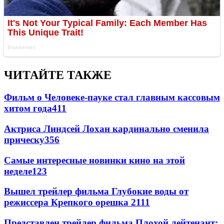
ЧИТАЙТЕ ТАКЖЕ
Фильм о Человеке-пауке стал главным кассовым
хитом года
411
Актриса Линдсей Лохан кардинально сменила
прическу
356
Самые интересные новинки кино на этой
неделе
123
Вышел трейлер фильма Глубокие воды от
режиссера Крепкого орешка 2
111
Представлен трейлер фильма Плохой лейтенант: