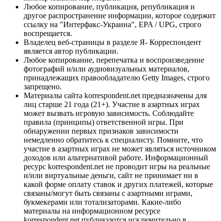
Любое копирование, публикация, републикация и
другое распространение информации, которое содержит
ссылку на "Интерфакс-Украина", EPA / UPG, строго
воспрещается.
Владелец веб-страницы в разделе Я- Корреспондент
является автор публикации.
Любое копирование, перепечатка и воспроизведение
фотографий и/или аудиовизуальных материалов,
принадлежащих правообладателю Getty Images, строго
запрещено.
Материалы сайта korrespondent.net предназначены для
лиц старше 21 года (21+). Участие в азартных играх
может вызвать игровую зависимость. Соблюдайте
правила (принципы) ответственной игры. При
обнаружении первых признаков зависимости
немедленно обратитесь к специалисту. Помните, что
участие в азартных играх не может являться источником
доходов или альтернативой работе. Информационный
ресурс korrespondent.net не проводит игры на реальные
и/или виртуальные деньги, сайт не принимает ни в
какой форме оплату ставок и других платежей, которые
связаны/могут быть связаны с азартными играми,
букмекерами или тотализаторами. Какие-либо
материалы на информационном ресурсе
korrespondent.net публикуются исключительно в