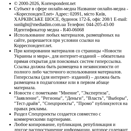
© 2000-2026, Korrespondent.net
Субъект в сфере онлайн-медиа Название онлайн-медиа -
«КореспонденТ.net» Адрес: 02091, місто Київ,
ХАРКІВСЬКЕ ШОСЕ, будинок 172-Б, офіс 208/1 E-mail:
sunlight@mediadim.com.ua
Телефон: 044-205-43-00
Идентификатор медиа - R40-06068
Использование любых материалов, размещённых на
сайте, разрешается при условии ссылки на
Корреспондент.net.
При копировании материалов со страницы «Новости
Украины и мира», для интернет-изданий – обязательна
прямая открытая для поисковых систем гиперссылка.
Ссылка должна быть размещена в независимости от
полного либо частичного использования материалов.
Гиперссылка (для интернет- изданий) – должна быть
размещена в подзаголовке или в первом абзаце
материала.
Новости с пометками "Мнение", "Экспертиза",
"Заявление", "Регионы", "Деньги", "Власть", "Выборы",
"Тест-драйв", "Спецпроекты", "Промо" публикуются на
правах рекламы.
Раздел Спецпроекты создается совместно с
коммерческими партнерами.
Любое копирование, публикация, републикация и
другое распространение информации, которое содержит