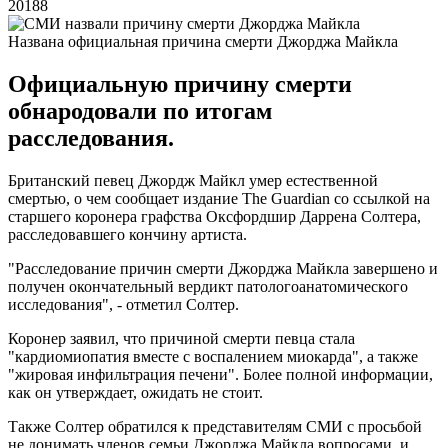
20188
Названа официальная причина смерти Джорджа Майкла
Официальную причину смерти
обнародовали по итогам
расследования.
Британский певец Джордж Майкл умер естественной
смертью, о чем сообщает издание The Guardian со ссылкой на
старшего коронера графства Оксфордшир Даррена Солтера,
расследовавшего кончину артиста.
"Расследование причин смерти Джорджа Майкла завершено и
получен окончательный вердикт патологоанатомического
исследования", - отметил Солтер.
Коронер заявил, что причиной смерти певца стала
"кардиомиопатия вместе с воспалением миокарда", а также
"жировая инфильтрация печени". Более полной информации,
как он утверждает, ожидать не стоит.
Также Солтер обратился к представителям СМИ с просьбой
не донимать членов семьи Джорджа Майкла вопросами, и