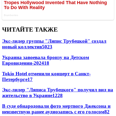
ЧИТАЙТЕ ТАКЖЕ
Экс-лидер группы "Ляпис Трубецкой" создал
новый коллектив
50
23
Украина завоевала бронзу на Детском
Евровидении-2024
18
Tokio Hotel отменили концерт в Санкт-
Петербурге
17
Экс-лидер "Ляписа Трубецкого" получил вид на
жительство в Украине
12
28
В суде обнародовали фото мертвого Джексона и
неизвестную ранее аудиозапись с его голосом
8
2