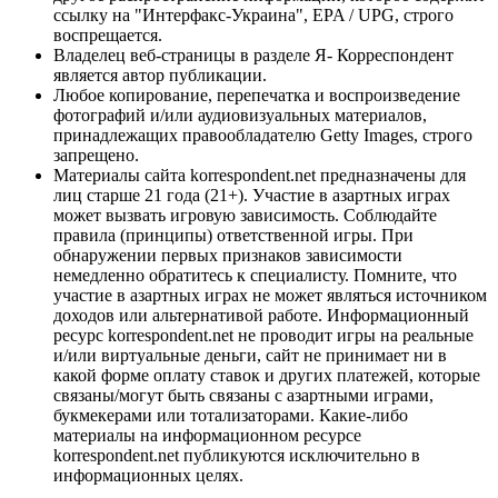
ссылку на "Интерфакс-Украина", EPA / UPG, строго
воспрещается.
Владелец веб-страницы в разделе Я- Корреспондент
является автор публикации.
Любое копирование, перепечатка и воспроизведение
фотографий и/или аудиовизуальных материалов,
принадлежащих правообладателю Getty Images, строго
запрещено.
Материалы сайта korrespondent.net предназначены для
лиц старше 21 года (21+). Участие в азартных играх
может вызвать игровую зависимость. Соблюдайте
правила (принципы) ответственной игры. При
обнаружении первых признаков зависимости
немедленно обратитесь к специалисту. Помните, что
участие в азартных играх не может являться источником
доходов или альтернативой работе. Информационный
ресурс korrespondent.net не проводит игры на реальные
и/или виртуальные деньги, сайт не принимает ни в
какой форме оплату ставок и других платежей, которые
связаны/могут быть связаны с азартными играми,
букмекерами или тотализаторами. Какие-либо
материалы на информационном ресурсе
korrespondent.net публикуются исключительно в
информационных целях.