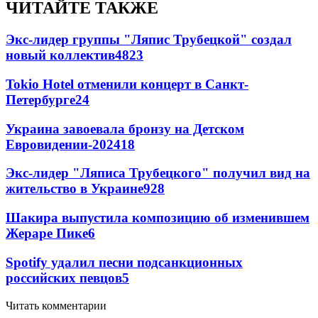
ЧИТАЙТЕ ТАКЖЕ
Экс-лидер группы "Ляпис Трубецкой" создал
новый коллектив
48
23
Tokio Hotel отменили концерт в Санкт-
Петербурге
24
Украина завоевала бронзу на Детском
Евровидении-2024
18
Экс-лидер "Ляписа Трубецкого" получил вид на
жительство в Украине
9
28
Шакира выпустила композицию об изменившем
Жераре Пике
6
Spotify удалил песни подсанкционных
российских певцов
5
Читать комментарии