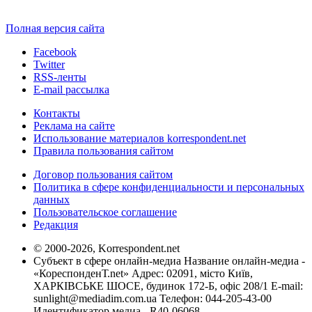
Полная версия сайта
Facebook
Twitter
RSS-ленты
E-mail рассылка
Контакты
Реклама на сайте
Использование материалов korrespondent.net
Правила пользования сайтом
Договор пользования сайтом
Политика в сфере конфиденциальности и персональных
данных
Пользовательское соглашение
Редакция
© 2000-2026, Korrespondent.net
Субъект в сфере онлайн-медиа Название онлайн-медиа -
«КореспонденТ.net» Адрес: 02091, місто Київ,
ХАРКІВСЬКЕ ШОСЕ, будинок 172-Б, офіс 208/1 E-mail:
sunlight@mediadim.com.ua
Телефон: 044-205-43-00
Идентификатор медиа - R40-06068