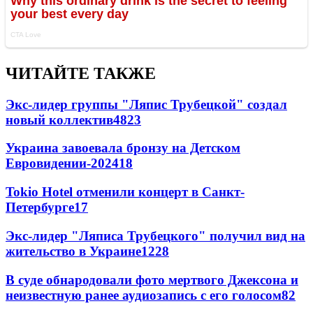
ЧИТАЙТЕ ТАКЖЕ
Экс-лидер группы "Ляпис Трубецкой" создал
новый коллектив
48
23
Украина завоевала бронзу на Детском
Евровидении-2024
18
Tokio Hotel отменили концерт в Санкт-
Петербурге
17
Экс-лидер "Ляписа Трубецкого" получил вид на
жительство в Украине
12
28
В суде обнародовали фото мертвого Джексона и
неизвестную ранее аудиозапись с его голосом
8
2