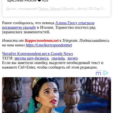
ЩАСЛИВІ РАЗОМ ❤️ #25
Допис, поширений
Павло Зібров
(@pavlo_zibrov)
25 Сер 2019 р. о 7:40 PDT
Ранее сообщалось, что певица
Алина Гросу отыграла
роскошную свадьбу
в Италии. Торжество посетил ряд
украинских знаменитостей.
Новости от
Корреспондент.net
в Telegram. Подписывайтесь
на наш канал
https://t.me/korrespondentnet
Читайте Korrespondent.net в Google News
ТЕГИ:
звезды шоу-бизнеса
,
свадьба
,
видео
Если вы заметили ошибку, выделите необходимый текст и
нажмите Ctrl+Enter, чтобы сообщить об этом редакции.