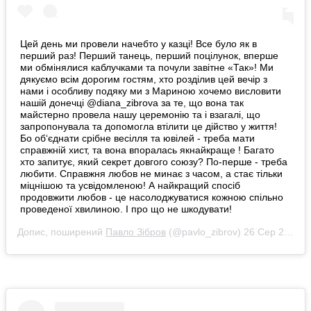
Цей день ми провели начебто у казці! Все було як в
перший раз! Перший танець, перший поцілунок, вперше
ми обмінялися каблучками та почули завітне «Так»! Ми
дякуємо всім дорогим гостям, хто розділив цей вечір з
нами і особливу подяку ми з Мариною хочемо висловити
нашій донечці @diana_zibrova за те, що вона так
майстерно провела нашу церемонію та і взагалі, що
запропонувала та допомогла втілити це дійство у життя!
Бо об‘єднати срібне весілля та ювілей - треба мати
справжній хист, та вона впоралась якнайкраще ! Багато
хто запитує, який секрет довгого союзу? По-перше - треба
любити. Справжня любов не минає з часом, а стає тільки
міцнішою та усвідомленою! А найкращий спосіб
продовжити любов - це насолоджуватися кожною спільно
проведеної хвилиною. І про що не шкодувати!
Допис, поширений
Павло Зібров
(@pavlo_zibrov)
26 Сер 2019 р. о 8:22 PDT