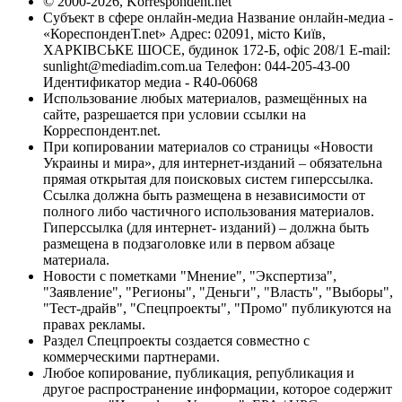
© 2000-2026, Korrespondent.net
Субъект в сфере онлайн-медиа Название онлайн-медиа -
«КореспонденТ.net» Адрес: 02091, місто Київ,
ХАРКІВСЬКЕ ШОСЕ, будинок 172-Б, офіс 208/1 E-mail:
sunlight@mediadim.com.ua
Телефон: 044-205-43-00
Идентификатор медиа - R40-06068
Использование любых материалов, размещённых на
сайте, разрешается при условии ссылки на
Корреспондент.net.
При копировании материалов со страницы «Новости
Украины и мира», для интернет-изданий – обязательна
прямая открытая для поисковых систем гиперссылка.
Ссылка должна быть размещена в независимости от
полного либо частичного использования материалов.
Гиперссылка (для интернет- изданий) – должна быть
размещена в подзаголовке или в первом абзаце
материала.
Новости с пометками "Мнение", "Экспертиза",
"Заявление", "Регионы", "Деньги", "Власть", "Выборы",
"Тест-драйв", "Спецпроекты", "Промо" публикуются на
правах рекламы.
Раздел Спецпроекты создается совместно с
коммерческими партнерами.
Любое копирование, публикация, републикация и
другое распространение информации, которое содержит