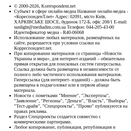
© 2000-2026, Korrespondent.net
Субъект в сфере онлайн-медиа Название онлайн-медиа -
«КореспонденТ.net» Адрес: 02091, місто Київ,
ХАРКІВСЬКЕ ШОСЕ, будинок 172-Б, офіс 208/1 E-mail:
sunlight@mediadim.com.ua
Телефон: 044-205-43-00
Идентификатор медиа - R40-06068
Использование любых материалов, размещённых на
сайте, разрешается при условии ссылки на
Корреспондент.net.
При копировании материалов со страницы «Новости
Украины и мира», для интернет-изданий – обязательна
прямая открытая для поисковых систем гиперссылка.
Ссылка должна быть размещена в независимости от
полного либо частичного использования материалов.
Гиперссылка (для интернет- изданий) – должна быть
размещена в подзаголовке или в первом абзаце
материала.
Новости с пометками "Мнение", "Экспертиза",
"Заявление", "Регионы", "Деньги", "Власть", "Выборы",
"Тест-драйв", "Спецпроекты", "Промо" публикуются на
правах рекламы.
Раздел Спецпроекты создается совместно с
коммерческими партнерами.
Любое копирование, публикация, републикация и