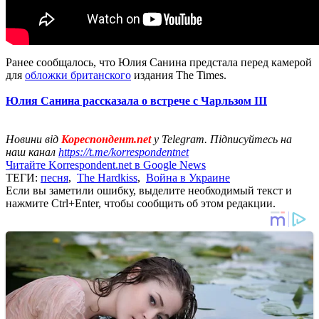
Ранее сообщалось, что Юлия Санина предстала перед камерой
для
обложки британского
издания The Times.
Юлия Санина рассказала о встрече с Чарльзом ІІІ
Новини від
Кореспондент.net
у Telegram. Підписуйтесь на
наш канал
https://t.me/korrespondentnet
Читайте Korrespondent.net в Google News
ТЕГИ:
песня
,
The Hardkiss
,
Война в Украине
Если вы заметили ошибку, выделите необходимый текст и
нажмите Ctrl+Enter, чтобы сообщить об этом редакции.