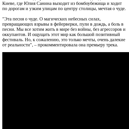
Киеве, где Юлия Санина выходит из бомбоубежища и ходит
по дорогам и узким улицам по центру столицы, мечтая о чуде.
"Эта песня о чуде. О магических небесных силах,
превращающих взрывы в фейерверки, пули в дождь, а боль в
песни. Мы все хотим жить в мире без войны, без агрессоров и
оккупантов. И ощущать этот мир как большой позитивный
фестиваль. Но, к сожалению, это только мечты, очень далекие
от реальности", – прокомментировала она премьеру трека.