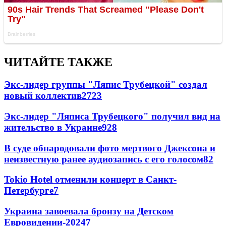
ЧИТАЙТЕ ТАКЖЕ
Экс-лидер группы "Ляпис Трубецкой" создал
новый коллектив
27
23
Экс-лидер "Ляписа Трубецкого" получил вид на
жительство в Украине
9
28
В суде обнародовали фото мертвого Джексона и
неизвестную ранее аудиозапись с его голосом
8
2
Tokio Hotel отменили концерт в Санкт-
Петербурге
7
Украина завоевала бронзу на Детском
Евровидении-2024
7