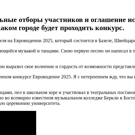
льные отборы участников и оглашение и
каком городе будет проходить конкурс.
еля на Евровидении 2025, который состоится в Базеле, Швейцар
кающийся музыкой и танцами. Свою первую песню он написал в п
 он выразил свое волнение и гордость от возможности представл
нном конкурсе Евровидение 2025. Я с нетерпением жду, что вы в
танцами, пел в школьном хоре и участвовал в театральных поста
во во всемирно известном музыкальном колледже Беркли в Бост
ную церемонию университета.