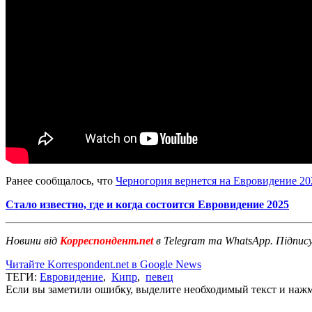
Ранее сообщалось, что
Черногория вернется на Евровидение 20
Стало известно, где и когда состоится Евровидение 2025
Новини від
Корреспондент.net
в Telegram та WhatsApp. Підпис
Читайте Korrespondent.net в Google News
ТЕГИ:
Евровидение
,
Кипр
,
певец
Если вы заметили ошибку, выделите необходимый текст и нажми