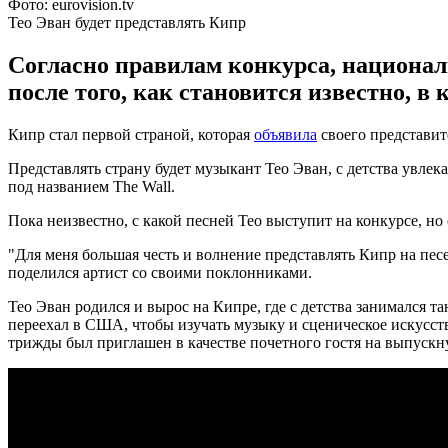
Фото: eurovision.tv
Тео Эван будет представлять Кипр
Согласно правилам конкурса, национа
после того, как становится известно, в 
Кипр стал первой страной, которая
объявила
своего представит
Представлять страну будет музыкант Тео Эван, с детства увле
под названием The Wall.
Пока неизвестно, с какой песней Тео выступит на конкурсе, но
"Для меня большая честь и волнение представлять Кипр на песе
поделился артист со своими поклонниками.
Тео Эван родился и вырос на Кипре, где с детства занимался 
переехал в США, чтобы изучать музыку и сценическое искусст
трижды был приглашен в качестве почетного гостя на выпуск