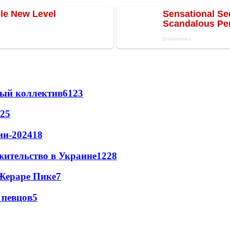
вый коллектив
61
23
25
ии-2024
18
жительство в Украине
12
28
Жераре Пике
7
 певцов
5