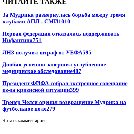
ЧИТАЙТЕ ТАКЖЕ
За Мудрика развернулась борьба между тремя
клубами АПЛ - СМИ
1010
Первая федерация отказалась поддерживать
Инфантино
751
ЛНЗ получил штраф от УЕФА
595
Довбик успешно завершил углубленное
медицинское обследование
487
Президент ФИФА собрал экстренное совещание
из-за кризисной ситуации
399
Тренер Челси оценил возвращение Мудрика на
футбольное поле
279
Читать комментарии