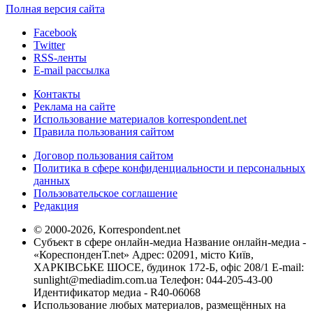
Полная версия сайта
Facebook
Twitter
RSS-ленты
E-mail рассылка
Контакты
Реклама на сайте
Использование материалов korrespondent.net
Правила пользования сайтом
Договор пользования сайтом
Политика в сфере конфиденциальности и персональных
данных
Пользовательское соглашение
Редакция
© 2000-2026, Korrespondent.net
Субъект в сфере онлайн-медиа Название онлайн-медиа -
«КореспонденТ.net» Адрес: 02091, місто Київ,
ХАРКІВСЬКЕ ШОСЕ, будинок 172-Б, офіс 208/1 E-mail:
sunlight@mediadim.com.ua
Телефон: 044-205-43-00
Идентификатор медиа - R40-06068
Использование любых материалов, размещённых на