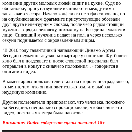
компании других молодых людей сидит на кухне. Судя по
обстановке, присутствующие выпивают и между ними
завязывается ссора. Начало конфликта не зафиксировано, но
на опубликованном фрагменте присутствующие обозвали
друг друга нецензурным словом, после чего рядом стоящий
мужчина зарядил человеку, похожему на Беседина кулаком в
лицо. Сидевший мужчина падает на пол, а через несколько
секунд поднимается с окровавленным лицом.
"В 2016 году талантливый нападающий Динамо Артем
Беседин неудачно загулял на квартире у гопников. Футболист
явно был в неадеквате и после словесной перепалки был
отправлен в нокаут с сидячего положения", - говорится в
описании видео.
В коментариях пользователи стали на сторону пострадавшего,
отметив, тем, что он виноват только тем, что выбрал
неудачную компанию.
Другие пользователи предполагают, что человека, похожего
на Беседина, специально спровоцировали, чтобы снять это
видео, поскольку камера была наготове.
Внимание! Видео содержит сцены насилия! 18+