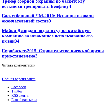
Тренер сборной Украины по баскетболу
возьмется тренировать Бенфику
4
Баскетбольный ЧМ-2010: Испанцы назвали
окончательный состав
3
Майкл Джордан подал в суд на китайскую
компанию за незаконное использование его
имени
3
4
Евробаскет-2015. Строительство киевской арены
приостановлено
3
Читать комментарии
Полная версия сайта
Facebook
Twitter
RSS-ленты
E-mail рассылка