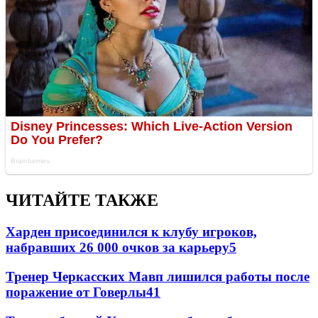
ЧИТАЙТЕ ТАКЖЕ
Харден присоединился к клубу игроков,
набравших 26 000 очков за карьеру
5
Тренер Черкасских Мавп лишился работы после
поражение от Говерлы
4
1