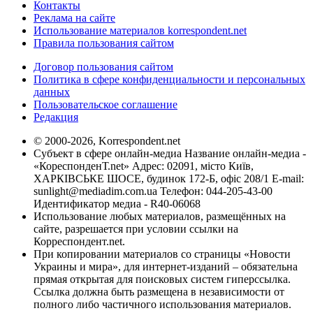
Контакты
Реклама на сайте
Использование материалов korrespondent.net
Правила пользования сайтом
Договор пользования сайтом
Политика в сфере конфиденциальности и персональных
данных
Пользовательское соглашение
Редакция
© 2000-2026, Korrespondent.net
Субъект в сфере онлайн-медиа Название онлайн-медиа -
«КореспонденТ.net» Адрес: 02091, місто Київ,
ХАРКІВСЬКЕ ШОСЕ, будинок 172-Б, офіс 208/1 E-mail:
sunlight@mediadim.com.ua
Телефон: 044-205-43-00
Идентификатор медиа - R40-06068
Использование любых материалов, размещённых на
сайте, разрешается при условии ссылки на
Корреспондент.net.
При копировании материалов со страницы «Новости
Украины и мира», для интернет-изданий – обязательна
прямая открытая для поисковых систем гиперссылка.
Ссылка должна быть размещена в независимости от
полного либо частичного использования материалов.