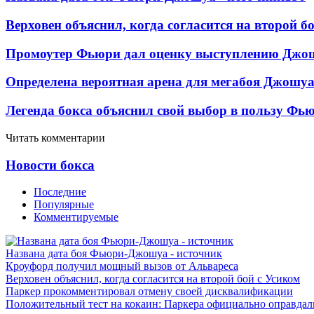
Верховен объяснил, когда согласится на второй б
Промоутер Фьюри дал оценку выступлению Джош
Определена вероятная арена для мегабоя Джошу
Легенда бокса объяснил свой выбор в пользу Фь
Читать комментарии
Новости бокса
Последние
Популярные
Комментируемые
Названа дата боя Фьюри-Джошуа - источник
Кроуфорд получил мощный вызов от Альвареса
Верховен объяснил, когда согласится на второй бой с Усиком
Паркер прокомментировал отмену своей дисквалификации
Положительный тест на кокаин: Паркера официально оправдал