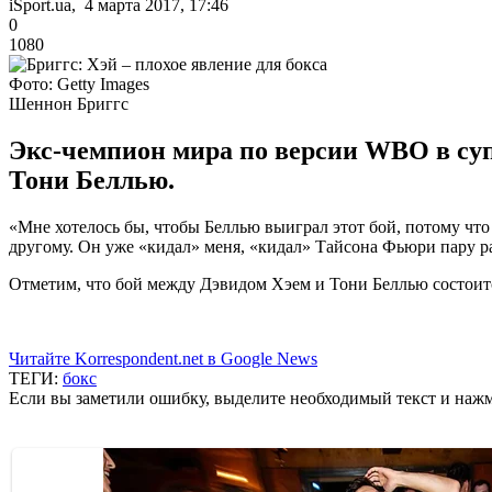
iSport.ua, 4 марта 2017, 17:46
0
1080
Фото: Getty Images
Шеннон Бриггс
Экс-чемпион мира по версии WBO в суп
Тони Беллью.
«Мне хотелось бы, чтобы Беллью выиграл этот бой, потому что 
другому. Он уже «кидал» меня, «кидал» Тайсона Фьюри пару раз
Отметим, что бой между Дэвидом Хэем и Тони Беллью состоитс
Читайте Korrespondent.net в Google News
ТЕГИ:
бокс
Если вы заметили ошибку, выделите необходимый текст и нажми