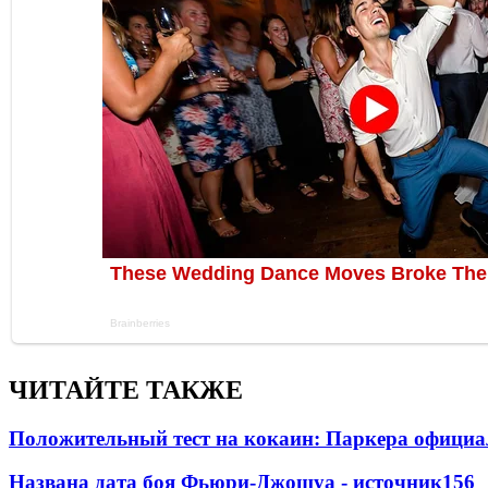
ЧИТАЙТЕ ТАКЖЕ
Положительный тест на кокаин: Паркера официа
Названа дата боя Фьюри-Джошуа - источник
156