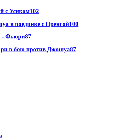
ой с Усиком
102
уа в поединке с Пренгой
100
а - Фьюри
87
юри в бою против Джошуа
87
и