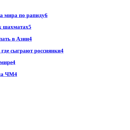
а мира по рапиду
6
х шахматах
5
ать в Азии
4
 где сыграют россиянки
4
 мире
4
на ЧМ
4