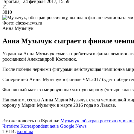
iSport.ua, 24 февраля 2017, 15:59
21
3810
Фото: chess-news.ru
Анна Музычук
Анна Музычук сыграет в финале чемпи
Украинка Анна Музычук сумела пробиться в финал чемпионата
россиянкой Александрой Костенюк.
После победы черными фигурами действующая чемпионка мира 
Соперницей Анны Музычук в финале ЧМ-2017 будет победител
Финальный матч за мировую шахматную корону (четыре классиче
Напомним, сестра Анны Мария Музычук стала чемпионкой мира
корону у Марии Музычук в марте 2016 года во Львове.
Эта же новость на iSport.ua:
Музычук, обыграв россиянку, вышл
Читайте Korrespondent.net в Google News
ТЕГИ:
isport.ua