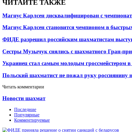
ЧИТАЙТЕ ТАКЖЕ
Магнус Карлсен дисквалифицирован с чемпионат
Магнус Карлсен становится чемпионом в быстры
ФИДЕ разрешил российским шахматистам выступ
Сестры Музычук снялись с шахматного Гран-при
Украинец стал самым молодым гроссмейстером в
Польский шахматист не пожал руку россиянину 
Читать комментарии
Новости шахмат
Последние
Популярные
Комментируемые