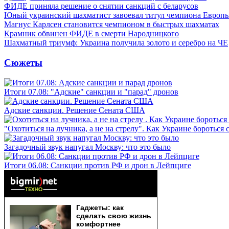
ФИДЕ приняла решение о снятии санкций с беларусов
Юный украинский шахматист завоевал титул чемпиона Европ
Магнус Карлсен становится чемпионом в быстрых шахматах
Крамник обвинен ФИДЕ в смерти Народницкого
Шахматный триумф: Украина получила золото и серебро на ЧЕ
Сюжеты
Итоги 07.08: "Адские" санкции и "парад" дронов
Адские санкции. Решение Сената США
"Охотиться на лучника, а не на стрелу". Как Украине бороться 
Загадочный звук напугал Москву: что это было
Итоги 06.08: Санкции против РФ и дрон в Лейпциге