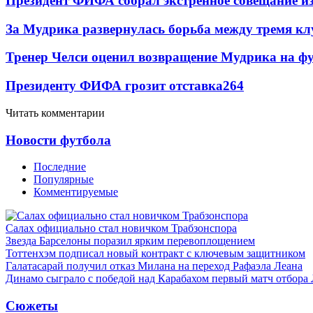
Президент ФИФА собрал экстренное совещание из
За Мудрика развернулась борьба между тремя 
Тренер Челси оценил возвращение Мудрика на фу
Президенту ФИФА грозит отставка
264
Читать комментарии
Новости футбола
Последние
Популярные
Комментируемые
Салах официально стал новичком Трабзонспора
Звезда Барселоны поразил ярким перевоплощением
Тоттенхэм подписал новый контракт с ключевым защитником
Галатасарай получил отказ Милана на переход Рафаэла Леана
Динамо сыграло с победой над Карабахом первый матч отбора
Сюжеты