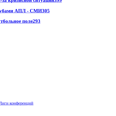
-за кризисной ситуации
399
клубами АПЛ - СМИ
305
тбольное поле
293
 Лиги конференций