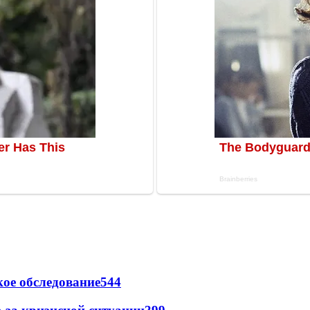
ое обследование
544