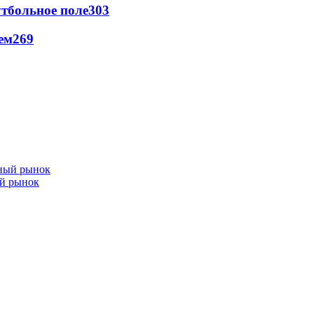
тбольное поле
303
ем
269
ый рынок