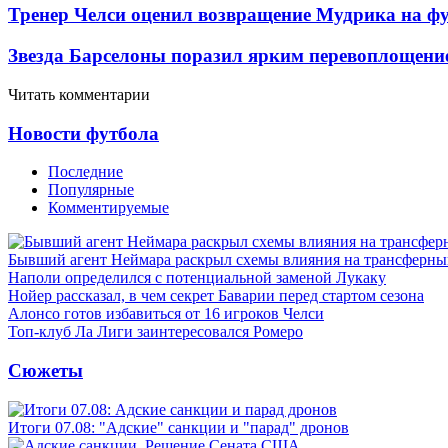
Тренер Челси оценил возвращение Мудрика на фу
Звезда Барселоны поразил ярким перевоплощени
Читать комментарии
Новости футбола
Последние
Популярные
Комментируемые
Бывший агент Неймара раскрыл схемы влияния на трансферн
Наполи определился с потенциальной заменой Лукаку
Нойер рассказал, в чем секрет Баварии перед стартом сезона
Алонсо готов избавиться от 16 игроков Челси
Топ-клуб Ла Лиги заинтересовался Ромеро
Сюжеты
Итоги 07.08: "Адские" санкции и "парад" дронов