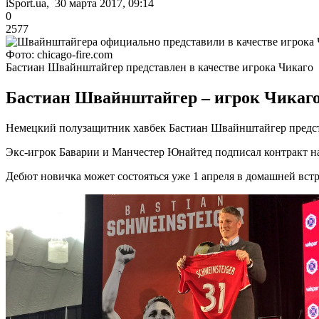
iSport.ua, 30 марта 2017, 09:14
0
2577
Фото: chicago-fire.com
Бастиан Швайнштайгер представлен в качестве игрока Чикаго
Бастиан Швайнштайгер – игрок Чикаго
Немецкий полузащитник хавбек Бастиан Швайнштайгер предста
Экс-игрок Баварии и Манчестер Юнайтед подписал контракт на 
Дебют новичка может состояться уже 1 апреля в домашней вс