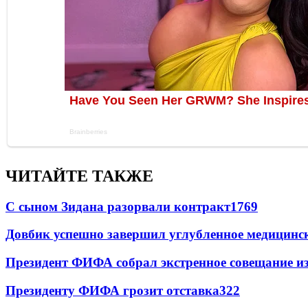
ЧИТАЙТЕ ТАКЖЕ
С сыном Зидана разорвали контракт
1769
Довбик успешно завершил углубленное медицинск
Президент ФИФА собрал экстренное совещание из
Президенту ФИФА грозит отставка
322