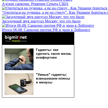
Адские санкции. Решение Сената США
"Охотиться на лучника, а не на стрелу". Как Украине бороться 
Загадочный звук напугал Москву: что это было
Итоги 06.08: Санкции против РФ и дрон в Лейпциге