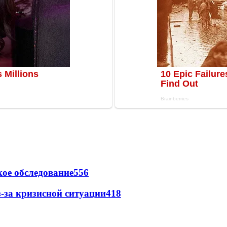
ое обследование
556
-за кризисной ситуации
418