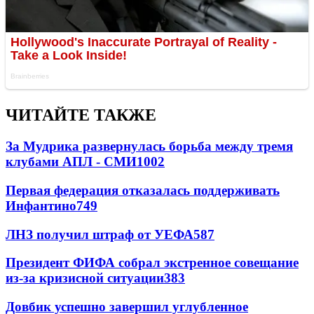
ЧИТАЙТЕ ТАКЖЕ
За Мудрика развернулась борьба между тремя
клубами АПЛ - СМИ
1002
Первая федерация отказалась поддерживать
Инфантино
749
ЛНЗ получил штраф от УЕФА
587
Президент ФИФА собрал экстренное совещание
из-за кризисной ситуации
383
Довбик успешно завершил углубленное