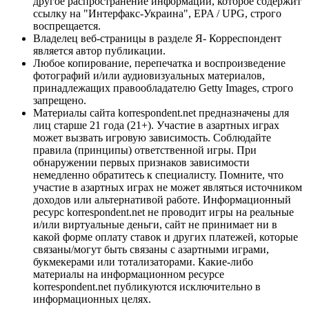
другое распространение информации, которое содержит
ссылку на "Интерфакс-Украина", EPA / UPG, строго
воспрещается.
Владелец веб-страницы в разделе Я- Корреспондент
является автор публикации.
Любое копирование, перепечатка и воспроизведение
фотографий и/или аудиовизуальных материалов,
принадлежащих правообладателю Getty Images, строго
запрещено.
Материалы сайта korrespondent.net предназначены для
лиц старше 21 года (21+). Участие в азартных играх
может вызвать игровую зависимость. Соблюдайте
правила (принципы) ответственной игры. При
обнаружении первых признаков зависимости
немедленно обратитесь к специалисту. Помните, что
участие в азартных играх не может являться источником
доходов или альтернативой работе. Информационный
ресурс korrespondent.net не проводит игры на реальные
и/или виртуальные деньги, сайт не принимает ни в
какой форме оплату ставок и других платежей, которые
связаны/могут быть связаны с азартными играми,
букмекерами или тотализаторами. Какие-либо
материалы на информационном ресурсе
korrespondent.net публикуются исключительно в
информационных целях.