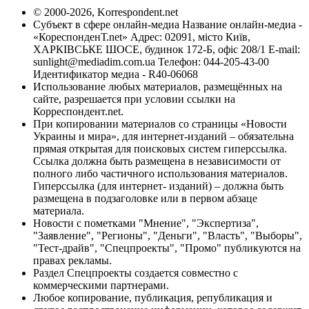
© 2000-2026, Korrespondent.net
Субъект в сфере онлайн-медиа Название онлайн-медиа -
«КореспонденТ.net» Адрес: 02091, місто Київ,
ХАРКІВСЬКЕ ШОСЕ, будинок 172-Б, офіс 208/1 E-mail:
sunlight@mediadim.com.ua
Телефон: 044-205-43-00
Идентификатор медиа - R40-06068
Использование любых материалов, размещённых на
сайте, разрешается при условии ссылки на
Корреспондент.net.
При копировании материалов со страницы «Новости
Украины и мира», для интернет-изданий – обязательна
прямая открытая для поисковых систем гиперссылка.
Ссылка должна быть размещена в независимости от
полного либо частичного использования материалов.
Гиперссылка (для интернет- изданий) – должна быть
размещена в подзаголовке или в первом абзаце
материала.
Новости с пометками "Мнение", "Экспертиза",
"Заявление", "Регионы", "Деньги", "Власть", "Выборы",
"Тест-драйв", "Спецпроекты", "Промо" публикуются на
правах рекламы.
Раздел Спецпроекты создается совместно с
коммерческими партнерами.
Любое копирование, публикация, републикация и