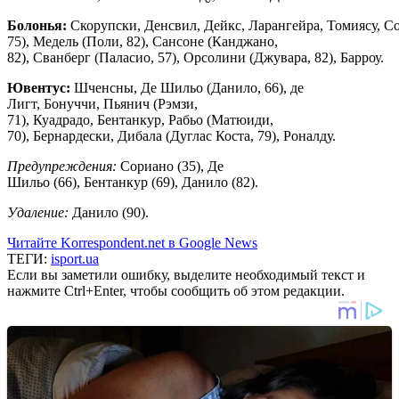
Болонья:
Скорупски, Денсвил, Дейкс, Ларангейра, Томиясу, С
75), Медель (Поли, 82), Сансоне (Канджано,
82), Сванберг (Паласио, 57), Орсолини (Джувара, 82), Барроу.
Ювентус:
Шченсны, Де Шильо (Данило, 66), де
Лигт, Бонуччи, Пьянич (Рэмзи,
71), Куадрадо, Бентанкур, Рабьо (Матюиди,
70), Бернардески, Дибала (Дуглас Коста, 79), Роналду.
Предупреждения:
Сориано (35), Де
Шильо (66), Бентанкур (69), Данило (82).
Удаление:
Данило (90).
Читайте Korrespondent.net в Google News
ТЕГИ:
isport.ua
Если вы заметили ошибку, выделите необходимый текст и
нажмите Ctrl+Enter, чтобы сообщить об этом редакции.