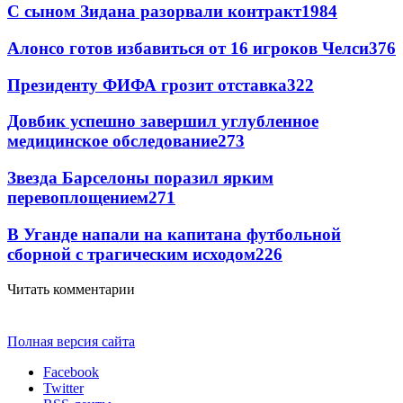
С сыном Зидана разорвали контракт
1984
Алонсо готов избавиться от 16 игроков Челси
376
Президенту ФИФА грозит отставка
322
Довбик успешно завершил углубленное
медицинское обследование
273
Звезда Барселоны поразил ярким
перевоплощением
271
В Уганде напали на капитана футбольной
сборной с трагическим исходом
226
Читать комментарии
Полная версия сайта
Facebook
Twitter