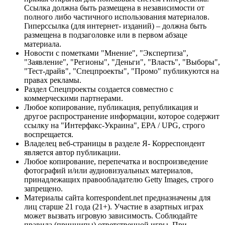
Ссылка должна быть размещена в независимости от
полного либо частичного использования материалов.
Гиперссылка (для интернет- изданий) – должна быть
размещена в подзаголовке или в первом абзаце
материала.
Новости с пометками "Мнение", "Экспертиза",
"Заявление", "Регионы", "Деньги", "Власть", "Выборы",
"Тест-драйв", "Спецпроекты", "Промо" публикуются на
правах рекламы.
Раздел Спецпроекты создается совместно с
коммерческими партнерами.
Любое копирование, публикация, републикация и
другое распространение информации, которое содержит
ссылку на "Интерфакс-Украина", EPA / UPG, строго
воспрещается.
Владелец веб-страницы в разделе Я- Корреспондент
является автор публикации.
Любое копирование, перепечатка и воспроизведение
фотографий и/или аудиовизуальных материалов,
принадлежащих правообладателю Getty Images, строго
запрещено.
Материалы сайта korrespondent.net предназначены для
лиц старше 21 года (21+). Участие в азартных играх
может вызвать игровую зависимость. Соблюдайте
правила (принципы) ответственной игры. При