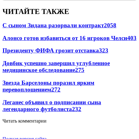
ЧИТАЙТЕ ТАКЖЕ
С сыном Зидана разорвали контракт
2058
Алонсо готов избавиться от 16 игроков Челси
403
Президенту ФИФА грозит отставка
323
Довбик успешно завершил углубленное
медицинское обследование
275
Звезда Барселоны поразил ярким
перевоплощением
272
Леганес объявил о подписании сына
легендарного футболиста
232
Читать комментарии
Полная версия сайта