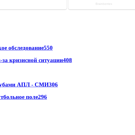
ое обследование
550
-за кризисной ситуации
408
клубами АПЛ - СМИ
306
тбольное поле
296