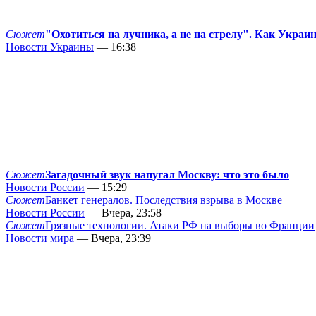
Сюжет
"Охотиться на лучника, а не на стрелу". Как Украи
Новости Украины
— 16:38
Сюжет
Загадочный звук напугал Москву: что это было
Новости России
— 15:29
Сюжет
Банкет генералов. Последствия взрыва в Москве
Новости России
— Вчера, 23:58
Сюжет
Грязные технологии. Атаки РФ на выборы во Франции
Новости мира
— Вчера, 23:39