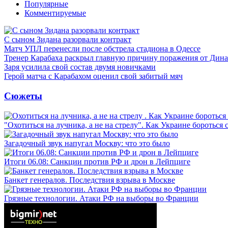
Популярные
Комментируемые
С сыном Зидана разорвали контракт
Матч УПЛ перенесли после обстрела стадиона в Одессе
Тренер Карабаха раскрыл главную причину поражения от Дин
Заря усилила свой состав двумя новичками
Герой матча с Карабахом оценил свой забитый мяч
Сюжеты
"Охотиться на лучника, а не на стрелу". Как Украине бороться 
Загадочный звук напугал Москву: что это было
Итоги 06.08: Санкции против РФ и дрон в Лейпциге
Банкет генералов. Последствия взрыва в Москве
Грязные технологии. Атаки РФ на выборы во Франции