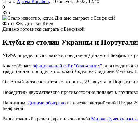
Текст:
Артем Карабец
, 10 августа 2022, 12:40
0
355
Фото: ФК Динамо Киев
Динамо готовится сыграть с Бенфикой
Клубы из столиц Украины и Португалии
УЕФА определился с датами поединков Динамо и Бенфики в ра
Как сообщает
официальный сайт "бело-синих"
, для поединка 
традиционно пройдет в польской Лодзи на стадионе Мейски. Нач
Ответный матч состоится во вторник, 23 августа, в Португалии
Победитель двухматчевого противостояния попадет в группово
Напомним,
Динамо обыграло
на выезде австрийский Штурм 2:1.
Бенфикой.
Ранее главный тренер украинского клуба
Мирча Луческу расск