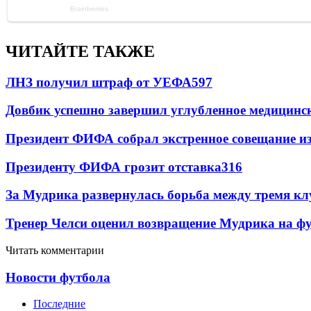
ЧИТАЙТЕ ТАКЖЕ
ЛНЗ получил штраф от УЕФА
597
Довбик успешно завершил углубленное медицинск
Президент ФИФА собрал экстренное совещание из
Президенту ФИФА грозит отставка
316
За Мудрика развернулась борьба между тремя 
Тренер Челси оценил возвращение Мудрика на фу
Читать комментарии
Новости футбола
Последние