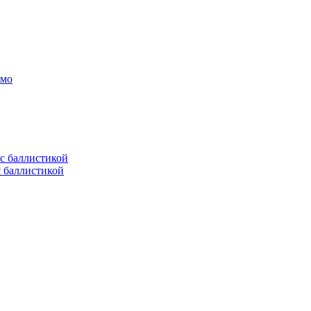
амо
с баллистикой