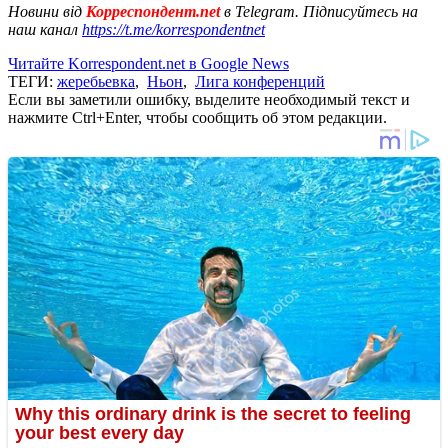
Новини від
Корреспондент.net
в Telegram. Підписуйтесь на
наш канал
https://t.me/korrespondentnet
Читайте Korrespondent.net в Google News
ТЕГИ:
жеребьевка
,
Ньон
,
Лига конференций
Если вы заметили ошибку, выделите необходимый текст и
нажмите Ctrl+Enter, чтобы сообщить об этом редакции.