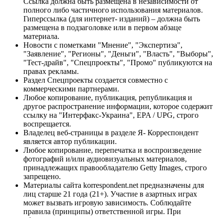
Ссылка должна быть размещена в независимости от
полного либо частичного использования материалов.
Гиперссылка (для интернет- изданий) – должна быть
размещена в подзаголовке или в первом абзаце
материала.
Новости с пометками "Мнение", "Экспертиза",
"Заявление", "Регионы", "Деньги", "Власть", "Выборы",
"Тест-драйв", "Спецпроекты", "Промо" публикуются на
правах рекламы.
Раздел Спецпроекты создается совместно с
коммерческими партнерами.
Любое копирование, публикация, републикация и
другое распространение информации, которое содержит
ссылку на "Интерфакс-Украина", EPA / UPG, строго
воспрещается.
Владелец веб-страницы в разделе Я- Корреспондент
является автор публикации.
Любое копирование, перепечатка и воспроизведение
фотографий и/или аудиовизуальных материалов,
принадлежащих правообладателю Getty Images, строго
запрещено.
Материалы сайта korrespondent.net предназначены для
лиц старше 21 года (21+). Участие в азартных играх
может вызвать игровую зависимость. Соблюдайте
правила (принципы) ответственной игры. При