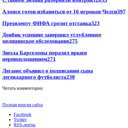
Алонсо готов избавиться от 16 игроков Челси
397
Президенту ФИФА грозит отставка
323
Довбик успешно завершил углубленное
медицинское обследование
275
Звезда Барселоны поразил ярким
перевоплощением
271
Леганес объявил о подписании сына
легендарного футболиста
230
Читать комментарии
Полная версия сайта
Facebook
Twitter
RSS-ленты