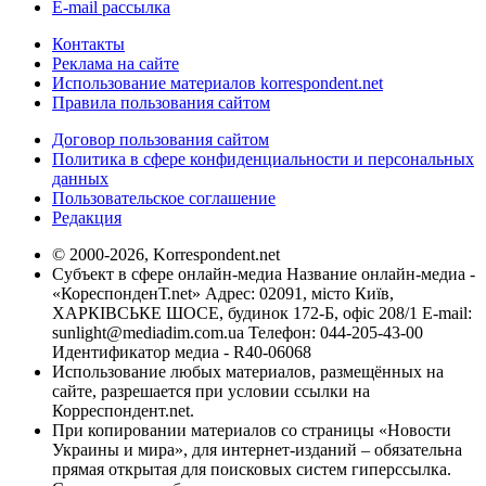
E-mail рассылка
Контакты
Реклама на сайте
Использование материалов korrespondent.net
Правила пользования сайтом
Договор пользования сайтом
Политика в сфере конфиденциальности и персональных
данных
Пользовательское соглашение
Редакция
© 2000-2026, Korrespondent.net
Субъект в сфере онлайн-медиа Название онлайн-медиа -
«КореспонденТ.net» Адрес: 02091, місто Київ,
ХАРКІВСЬКЕ ШОСЕ, будинок 172-Б, офіс 208/1 E-mail:
sunlight@mediadim.com.ua
Телефон: 044-205-43-00
Идентификатор медиа - R40-06068
Использование любых материалов, размещённых на
сайте, разрешается при условии ссылки на
Корреспондент.net.
При копировании материалов со страницы «Новости
Украины и мира», для интернет-изданий – обязательна
прямая открытая для поисковых систем гиперссылка.