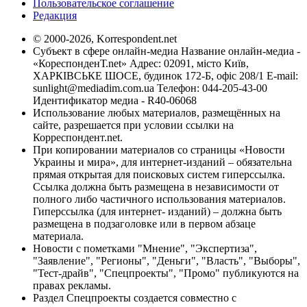
Пользовательское соглашение
Редакция
© 2000-2026, Korrespondent.net
Субъект в сфере онлайн-медиа Название онлайн-медиа -
«КореспонденТ.net» Адрес: 02091, місто Київ,
ХАРКІВСЬКЕ ШОСЕ, будинок 172-Б, офіс 208/1 E-mail:
sunlight@mediadim.com.ua
Телефон: 044-205-43-00
Идентификатор медиа - R40-06068
Использование любых материалов, размещённых на
сайте, разрешается при условии ссылки на
Корреспондент.net.
При копировании материалов со страницы «Новости
Украины и мира», для интернет-изданий – обязательна
прямая открытая для поисковых систем гиперссылка.
Ссылка должна быть размещена в независимости от
полного либо частичного использования материалов.
Гиперссылка (для интернет- изданий) – должна быть
размещена в подзаголовке или в первом абзаце
материала.
Новости с пометками "Мнение", "Экспертиза",
"Заявление", "Регионы", "Деньги", "Власть", "Выборы",
"Тест-драйв", "Спецпроекты", "Промо" публикуются на
правах рекламы.
Раздел Спецпроекты создается совместно с