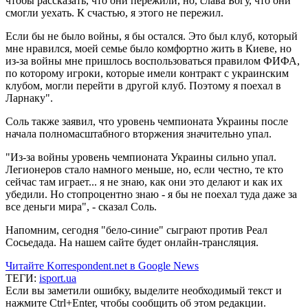
чтобы рассказать, что они пережили, но, слава Богу, что они
смогли уехать. К счастью, я этого не пережил.
Если бы не было войны, я бы остался. Это был клуб, который
мне нравился, моей семье было комфортно жить в Киеве, но
из-за войны мне пришлось воспользоваться правилом ФИФА,
по которому игроки, которые имели контракт с украинским
клубом, могли перейти в другой клуб. Поэтому я поехал в
Ларнаку".
Соль также заявил, что уровень чемпионата Украины после
начала полномасштабного вторжения значительно упал.
"Из-за войны уровень чемпионата Украины сильно упал.
Легионеров стало намного меньше, но, если честно, те кто
сейчас там играет... я не знаю, как они это делают и как их
убедили. Но стопроцентно знаю - я бы не поехал туда даже за
все деньги мира", - сказал Соль.
Напомним, сегодня "бело-синие" сыграют против Реал
Сосьедада. На нашем сайте будет онлайн-трансляция.
Читайте Korrespondent.net в Google News
ТЕГИ:
isport.ua
Если вы заметили ошибку, выделите необходимый текст и
нажмите Ctrl+Enter, чтобы сообщить об этом редакции.