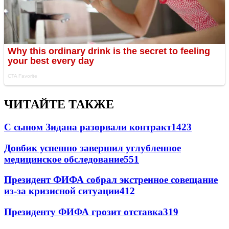
ЧИТАЙТЕ ТАКЖЕ
С сыном Зидана разорвали контракт
1423
Довбик успешно завершил углубленное
медицинское обследование
551
Президент ФИФА собрал экстренное совещание
из-за кризисной ситуации
412
Президенту ФИФА грозит отставка
319