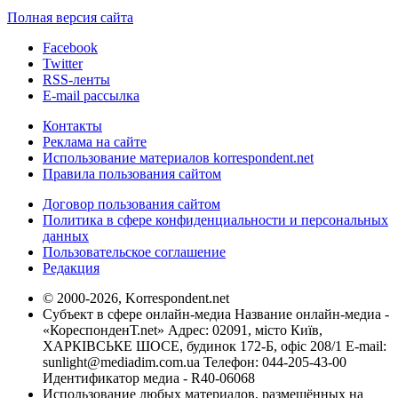
Полная версия сайта
Facebook
Twitter
RSS-ленты
E-mail рассылка
Контакты
Реклама на сайте
Использование материалов korrespondent.net
Правила пользования сайтом
Договор пользования сайтом
Политика в сфере конфиденциальности и персональных
данных
Пользовательское соглашение
Редакция
© 2000-2026, Korrespondent.net
Субъект в сфере онлайн-медиа Название онлайн-медиа -
«КореспонденТ.net» Адрес: 02091, місто Київ,
ХАРКІВСЬКЕ ШОСЕ, будинок 172-Б, офіс 208/1 E-mail:
sunlight@mediadim.com.ua
Телефон: 044-205-43-00
Идентификатор медиа - R40-06068
Использование любых материалов, размещённых на