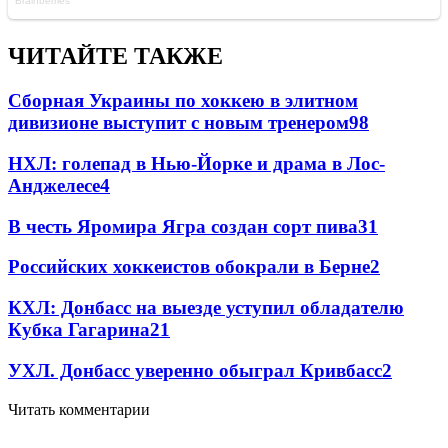
ЧИТАЙТЕ ТАКЖЕ
Сборная Украины по хоккею в элитном
дивизионе выступит с новым тренером
98
НХЛ: голепад в Нью-Йорке и драма в Лос-
Анджелесе
4
В честь Яромира Ягра создан сорт пива
3
1
Российских хоккеистов обокрали в Берне
2
КХЛ: Донбасс на выезде уступил обладателю
Кубка Гагарина
2
1
УХЛ. Донбасс уверенно обыграл Кривбасс
2
Читать комментарии