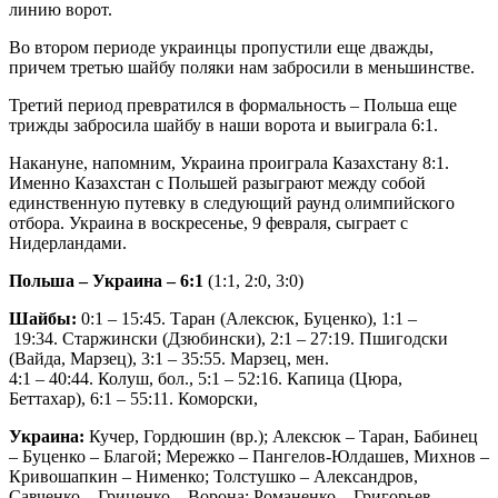
линию ворот.
Во втором периоде украинцы пропустили еще дважды,
причем третью шайбу поляки нам забросили в меньшинстве.
Третий период превратился в формальность – Польша еще
трижды забросила шайбу в наши ворота и выиграла 6:1.
Накануне, напомним, Украина проиграла Казахстану 8:1.
Именно Казахстан с Польшей разыграют между собой
единственную путевку в следующий раунд олимпийского
отбора. Украина в воскресенье, 9 февраля, сыграет с
Нидерландами.
Польша – Украина – 6:1
(1:1, 2:0, 3:0)
Шайбы:
0:1 – 15:45. Таран (Алексюк, Буценко), 1:1 –
19:34. Старжински (Дзюбински), 2:1 – 27:19. Пшигодски
(Вайда, Марзец), 3:1 – 35:55. Марзец, мен.
4:1 – 40:44. Колуш, бол., 5:1 – 52:16. Капица (Цюра,
Беттахар), 6:1 – 55:11. Коморски,
Украина:
Кучер, Гордюшин (вр.); Алексюк – Таран, Бабинец
– Буценко – Благой; Мережко – Пангелов-Юлдашев, Михнов –
Кривошапкин – Нименко; Толстушко – Александров,
Савченко – Гриценко – Ворона; Романенко – Григорьев,