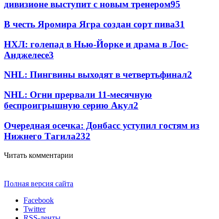
дивизионе выступит с новым тренером
95
В честь Яромира Ягра создан сорт пива
3
1
НХЛ: голепад в Нью-Йорке и драма в Лос-
Анджелесе
3
NHL: Пингвины выходят в четвертьфинал
2
NHL: Огни прервали 11-месячную
беспроигрышную серию Акул
2
Очередная осечка: Донбасс уступил гостям из
Нижнего Тагила
2
32
Читать комментарии
Полная версия сайта
Facebook
Twitter
RSS-ленты