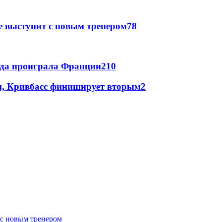
е выступит с новым тренером
78
ада проиграла Франции
2
10
ем, Кривбасс финиширует вторым
2