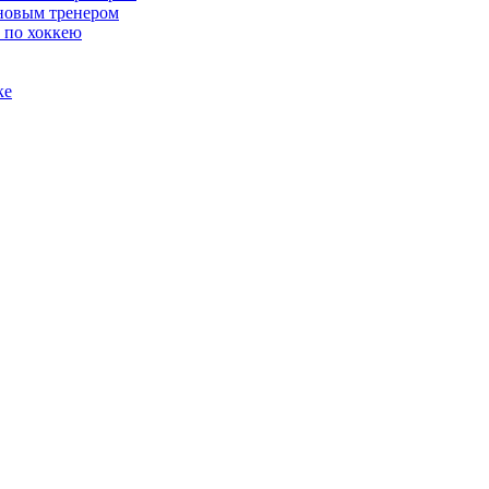
 новым тренером
 по хоккею
ке