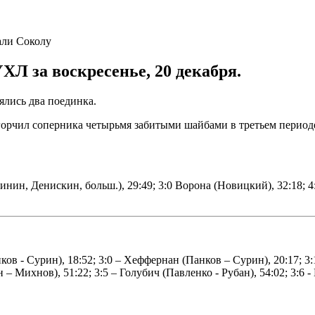
Л за воскресенье, 20 декабря.
оялись два поединка.
 огорчил соперника четырьмя забитыми шайбами в третьем период
инин, Денискин, больш.), 29:49; 3:0 Ворона (Новицкий), 32:18; 4
ов - Сурин), 18:52; 3:0 – Хеффернан (Панков – Сурин), 20:17; 3:
 – Михнов), 51:22; 3:5 – Голубич (Павленко - Рубан), 54:02; 3:6 