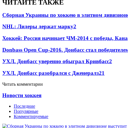
ЧИТАЙТЕ ТАКЖЕ
Сборная Украины по хоккею в элитном дивизион
NHL: Лидеры держат марку
2
Хоккей: Россия начинает ЧМ-2014 с победы, Кан
Donbass Open Cup-2016. Донбасс стал победител
УХЛ. Донбасс уверенно обыграл Кривбасс
2
УХЛ. Донбасс разобрался с Дженералз
2
1
Читать комментарии
Новости хоккея
Последние
Популярные
Комментируемые