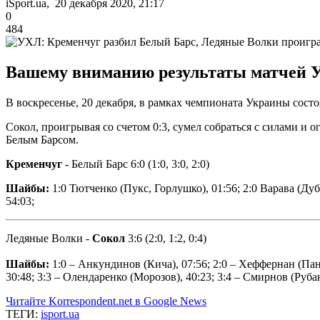
iSport.ua, 20 декабря 2020, 21:17
0
484
Вашему вниманию результаты матчей УХ
В воскресенье, 20 декабря, в рамках чемпионата Украины сост
Сокол, проигрывая со счетом 0:3, сумел собраться с силами и
Белым Барсом.
Кременчуг
- Белый Барс 6:0 (1:0, 3:0, 2:0)
Шайбы:
1:0 Тютченко (Пукс, Горлушко), 01:56; 2:0 Варава (Дуб
54:03;
Ледяные Волки -
Сокол
3:6 (2:0, 1:2, 0:4)
Шайбы:
1:0 – Анкундинов (Кича), 07:56; 2:0 – Хеффернан (Панк
30:48; 3:3 – Олендаренко (Морозов), 40:23; 3:4 – Смирнов (Рубан
Читайте Korrespondent.net в Google News
ТЕГИ:
isport.ua