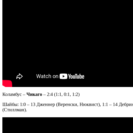
Коламбус –
Чикаго
– 2:4 (1:1, 0:1, 1:2)
Шайбы: 1:0 – 13 Дженнер (Веренски, Нюквист), 1:1 – 14 Дебринк
(Стиллман).