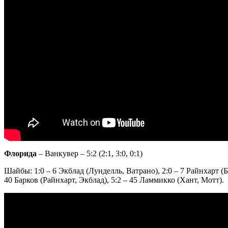
Флорида
– Ванкувер – 5:2 (2:1, 3:0, 0:1)
Шайбы: 1:0 – 6 Экблад (Лунделль, Ватрано), 2:0 – 7 Райнхарт (Б
40 Барков (Райнхарт, Экблад), 5:2 – 45 Ламмикко (Хант, Мотт).