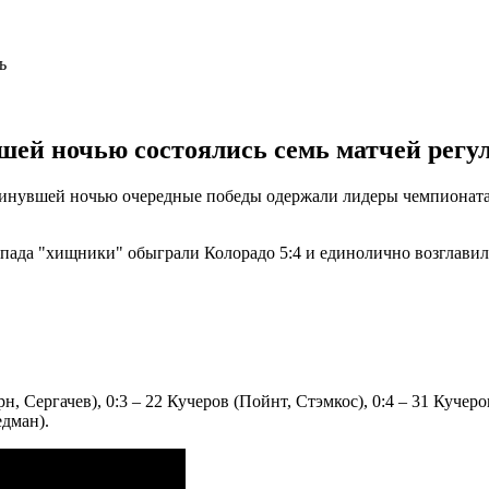
ей ночью состоялись семь матчей регу
инувшей ночью очередные победы одержали лидеры чемпионата. 
пада "хищники" обыграли Колорадо 5:4 и единолично возглавил
н, Сергачев), 0:3 – 22 Кучеров (Пойнт, Стэмкос), 0:4 – 31 Кучеро
едман).