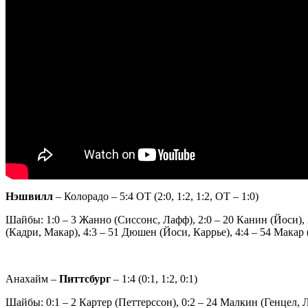
Нэшвилл
– Колорадо – 5:4 ОТ (2:0, 1:2, 1:2, ОТ – 1:0)
Шайбы: 1:0 – 3 Жанно (Сиссонс, Лафф), 2:0 – 20 Канин (Йоси), 
(Кадри, Макар), 4:3 – 51 Дюшен (Йоси, Каррье), 4:4 – 54 Мака
Анахайм –
Питтсбург
– 1:4 (0:1, 1:2, 0:1)
Шайбы: 0:1 – 2 Картер (Петтерссон), 0:2 – 24 Малкин (Генцел, 