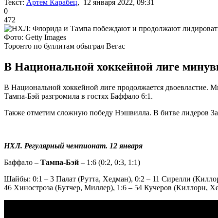
Текст:
Артем Карабец
, 12 января 2022, 09:31
0
472
Фото: Getty Images
Торонто по буллитам обыграл Вегас
В Национальной хоккейной лиге минувш
В Национальной хоккейной лиге продолжается двоевластие. М
Тампа-Бэй разгромила в гостях Баффало 6:1.
Также отметим сложную победу Нэшвилла. В битве лидеров За
НХЛ. Регулярный чемпионат. 12 января
Баффало –
Тампа-Бэй
– 1:6 (0:2, 0:3, 1:1)
Шайбы: 0:1 – 3 Палат (Рутта, Хедман), 0:2 – 11 Сирелли (Киллор
46 Хиностроза (Бутчер, Миллер), 1:6 – 54 Кучеров (Киллорн, Х