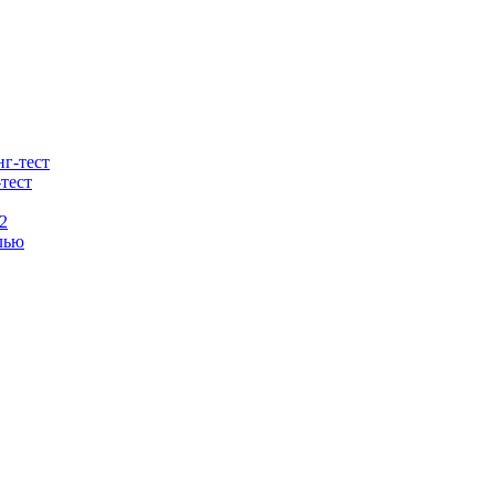
тест
2
лью