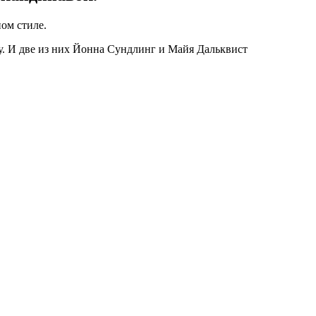
ом стиле.
у. И две из них Йонна Сундлинг и Майя Дальквист