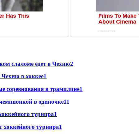
ком слаломе едет в Чехию
2
 Чехию в хоккее
1
е соревнования в трамплине
1
чемпионкой в одиночке
1
1
хоккейного турнира
1
т хоккейного турнира
1