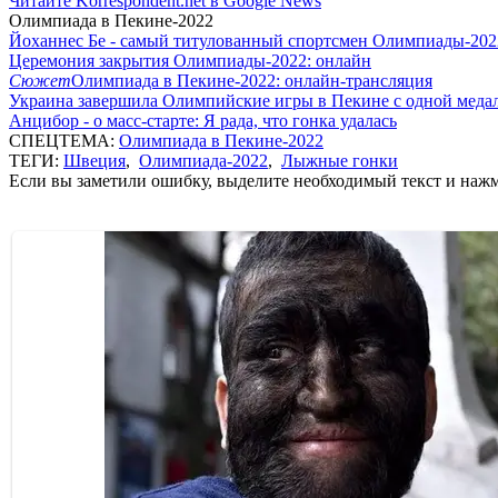
Читайте Korrespondent.net в Google News
Олимпиада в Пекине-2022
Йоханнес Бе - самый титулованный спортсмен Олимпиады-202
Церемония закрытия Олимпиады-2022: онлайн
Сюжет
Олимпиада в Пекине-2022: онлайн-трансляция
Украина завершила Олимпийские игры в Пекине с одной меда
Анцибор - о масс-старте: Я рада, что гонка удалась
СПЕЦТЕМА:
Олимпиада в Пекине-2022
ТЕГИ:
Швеция
,
Олимпиада-2022
,
Лыжные гонки
Если вы заметили ошибку, выделите необходимый текст и нажми