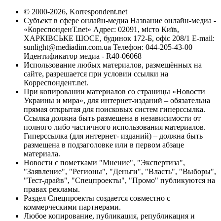
© 2000-2026, Korrespondent.net
Субъект в сфере онлайн-медиа Название онлайн-медиа -
«КореспонденТ.net» Адрес: 02091, місто Київ,
ХАРКІВСЬКЕ ШОСЕ, будинок 172-Б, офіс 208/1 E-mail:
sunlight@mediadim.com.ua
Телефон: 044-205-43-00
Идентификатор медиа - R40-06068
Использование любых материалов, размещённых на
сайте, разрешается при условии ссылки на
Корреспондент.net.
При копировании материалов со страницы «Новости
Украины и мира», для интернет-изданий – обязательна
прямая открытая для поисковых систем гиперссылка.
Ссылка должна быть размещена в независимости от
полного либо частичного использования материалов.
Гиперссылка (для интернет- изданий) – должна быть
размещена в подзаголовке или в первом абзаце
материала.
Новости с пометками "Мнение", "Экспертиза",
"Заявление", "Регионы", "Деньги", "Власть", "Выборы",
"Тест-драйв", "Спецпроекты", "Промо" публикуются на
правах рекламы.
Раздел Спецпроекты создается совместно с
коммерческими партнерами.
Любое копирование, публикация, републикация и