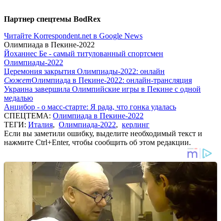
Партнер спецтемы BodRex
Читайте Korrespondent.net в Google News
Олимпиада в Пекине-2022
Йоханнес Бе - самый титулованный спортсмен
Олимпиады-2022
Церемония закрытия Олимпиады-2022: онлайн
Сюжет
Олимпиада в Пекине-2022: онлайн-трансляция
Украина завершила Олимпийские игры в Пекине с одной
медалью
Анцибор - о масс-старте: Я рада, что гонка удалась
СПЕЦТЕМА:
Олимпиада в Пекине-2022
ТЕГИ:
Италия
,
Олимпиада-2022
,
керлинг
Если вы заметили ошибку, выделите необходимый текст и
нажмите Ctrl+Enter, чтобы сообщить об этом редакции.