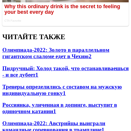
ЧИТАЙТЕ ТАКЖЕ
Олимпиада-2022: Золото в параллельном
гигантском слаломе едет в Чехию
2
Пидручный: Холод такой, что останавливаешься
- и все дубеет
1
Тренеры определились с составом на мужскую
индивидуальную гонку
1
Россиянка, уличенная в допинге, выступит в
одиночном катании
1
Олимпиада-2022: Австрийцы выиграли
командные соревнования в трамплине
1