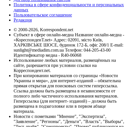
Политика в сфере конфиденциальности и персональных
данных
Пользовательское соглашение
Редакция
© 2000-2026, Korrespondent.net
Субъект в сфере онлайн-медиа Название онлайн-медиа -
«КореспонденТ.net» Адрес: 02091, місто Київ,
ХАРКІВСЬКЕ ШОСЕ, будинок 172-Б, офіс 208/1 E-mail:
sunlight@mediadim.com.ua
Телефон: 044-205-43-00
Идентификатор медиа - R40-06068
Использование любых материалов, размещённых на
сайте, разрешается при условии ссылки на
Корреспондент.net.
При копировании материалов со страницы «Новости
Украины и мира», для интернет-изданий – обязательна
прямая открытая для поисковых систем гиперссылка.
Ссылка должна быть размещена в независимости от
полного либо частичного использования материалов.
Гиперссылка (для интернет- изданий) – должна быть
размещена в подзаголовке или в первом абзаце
материала.
Новости с пометками "Мнение", "Экспертиза",
"Заявление", "Регионы", "Деньги", "Власть", "Выборы",
"Тест-драйв", "Спецпроекты", "Промо" публикуются на