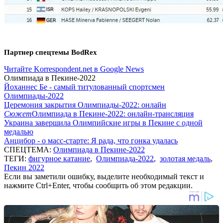
Партнер спецтемы BodRex
Читайте Korrespondent.net в Google News
Олимпиада в Пекине-2022
Йоханнес Бе - самый титулованный спортсмен
Олимпиады-2022
Церемония закрытия Олимпиады-2022: онлайн
Сюжет
Олимпиада в Пекине-2022: онлайн-трансляция
Украина завершила Олимпийские игры в Пекине с одной
медалью
Анцибор - о масс-старте: Я рада, что гонка удалась
СПЕЦТЕМА:
Олимпиада в Пекине-2022
ТЕГИ:
фигурное катание
,
Олимпиада-2022
,
золотая медаль
,
Пекин 2022
Если вы заметили ошибку, выделите необходимый текст и
нажмите Ctrl+Enter, чтобы сообщить об этом редакции.