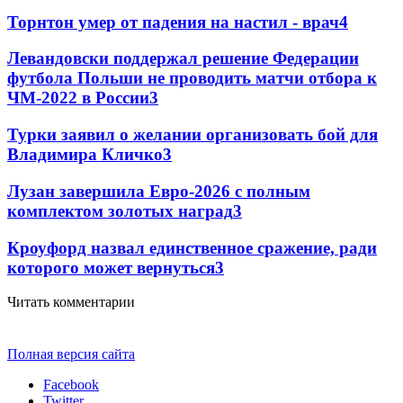
Торнтон умер от падения на настил - врач
4
Левандовски поддержал решение Федерации
футбола Польши не проводить матчи отбора к
ЧМ-2022 в России
3
Турки заявил о желании организовать бой для
Владимира Кличко
3
Лузан завершила Евро-2026 с полным
комплектом золотых наград
3
Кроуфорд назвал единственное сражение, ради
которого может вернуться
3
Читать комментарии
Полная версия сайта
Facebook
Twitter