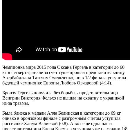
Чемпионка мира 2015 года Оксана Гергель в категории до 60
кг в четвертьфинале за счет туше прошла представительницу
Азербайджана Татьяну Омельченко, но в 1/2 финала уступила
будущей чемпионке Европы Любовь Овчаровой (4:14).
Бронзу Гергель получила без борьбы - представительница
Венгрии Виктория Фельхо не вышла на схватку с украинкой
из-за травмы.
Была близка к медали Алла Белинская в категории до 69 кг,
однако в бронзовом финале с разгромным счетом уступила
россиянке Ханум Валиевой (0:8). А вот еще одна наша
представительница Елена Кремзер уступила уже на стадии 1/8