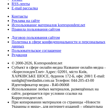
RSS-ленты
E-mail рассылка
Контакты
Реклама на сайте
Использование материалов korrespondent.net
Правила пользования сайтом
Договор пользования сайтом
Политика в сфере конфиденциальности и персональных
данных
Пользовательское соглашение
Редакция
© 2000-2026, Korrespondent.net
Субъект в сфере онлайн-медиа Название онлайн-медиа -
«КореспонденТ.net» Адрес: 02091, місто Київ,
ХАРКІВСЬКЕ ШОСЕ, будинок 172-Б, офіс 208/1 E-mail:
sunlight@mediadim.com.ua
Телефон: 044-205-43-00
Идентификатор медиа - R40-06068
Использование любых материалов, размещённых на
сайте, разрешается при условии ссылки на
Корреспондент.net.
При копировании материалов со страницы «Новости
Украины и мира», для интернет-изданий – обязательна