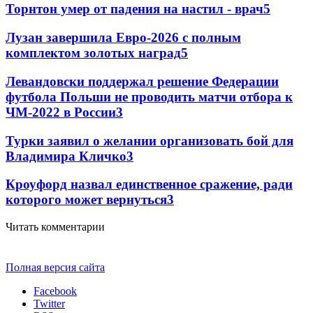
Торнтон умер от падения на настил - врач
5
Лузан завершила Евро-2026 с полным
комплектом золотых наград
5
Левандовски поддержал решение Федерации
футбола Польши не проводить матчи отбора к
ЧМ-2022 в России
3
Турки заявил о желании организовать бой для
Владимира Кличко
3
Кроуфорд назвал единственное сражение, ради
которого может вернуться
3
Читать комментарии
Полная версия сайта
Facebook
Twitter