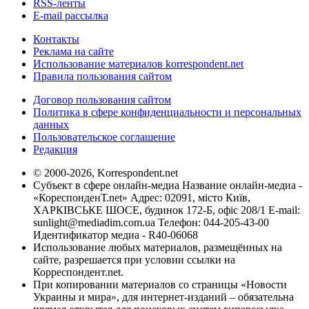
RSS-ленты
E-mail рассылка
Контакты
Реклама на сайте
Использование материалов korrespondent.net
Правила пользования сайтом
Договор пользования сайтом
Политика в сфере конфиденциальности и персональных
данных
Пользовательское соглашение
Редакция
© 2000-2026, Korrespondent.net
Субъект в сфере онлайн-медиа Название онлайн-медиа -
«КореспонденТ.net» Адрес: 02091, місто Київ,
ХАРКІВСЬКЕ ШОСЕ, будинок 172-Б, офіс 208/1 E-mail:
sunlight@mediadim.com.ua
Телефон: 044-205-43-00
Идентификатор медиа - R40-06068
Использование любых материалов, размещённых на
сайте, разрешается при условии ссылки на
Корреспондент.net.
При копировании материалов со страницы «Новости
Украины и мира», для интернет-изданий – обязательна