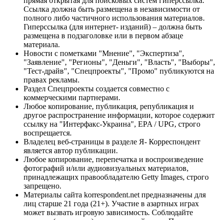
прямая открытая для поисковых систем гиперссылка.
Ссылка должна быть размещена в независимости от
полного либо частичного использования материалов.
Гиперссылка (для интернет- изданий) – должна быть
размещена в подзаголовке или в первом абзаце
материала.
Новости с пометками "Мнение", "Экспертиза",
"Заявление", "Регионы", "Деньги", "Власть", "Выборы",
"Тест-драйв", "Спецпроекты", "Промо" публикуются на
правах рекламы.
Раздел Спецпроекты создается совместно с
коммерческими партнерами.
Любое копирование, публикация, републикация и
другое распространение информации, которое содержит
ссылку на "Интерфакс-Украина", EPA / UPG, строго
воспрещается.
Владелец веб-страницы в разделе Я- Корреспондент
является автор публикации.
Любое копирование, перепечатка и воспроизведение
фотографий и/или аудиовизуальных материалов,
принадлежащих правообладателю Getty Images, строго
запрещено.
Материалы сайта korrespondent.net предназначены для
лиц старше 21 года (21+). Участие в азартных играх
может вызвать игровую зависимость. Соблюдайте