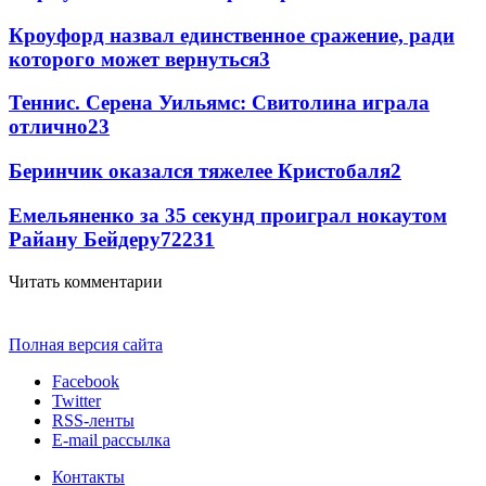
Кроуфорд назвал единственное сражение, ради
которого может вернуться
3
Теннис. Серена Уильямс: Свитолина играла
отлично
2
3
Беринчик оказался тяжелее Кристобаля
2
Емельяненко за 35 секунд проиграл нокаутом
Райану Бейдеру
72
2
31
Читать комментарии
Полная версия сайта
Facebook
Twitter
RSS-ленты
E-mail рассылка
Контакты