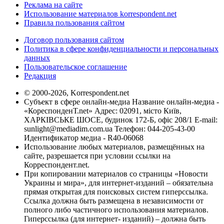
Реклама на сайте
Использование материалов korrespondent.net
Правила пользования сайтом
Договор пользования сайтом
Политика в сфере конфиденциальности и персональных
данных
Пользовательское соглашение
Редакция
© 2000-2026, Korrespondent.net
Субъект в сфере онлайн-медиа Название онлайн-медиа -
«КореспонденТ.net» Адрес: 02091, місто Київ,
ХАРКІВСЬКЕ ШОСЕ, будинок 172-Б, офіс 208/1 E-mail:
sunlight@mediadim.com.ua
Телефон: 044-205-43-00
Идентификатор медиа - R40-06068
Использование любых материалов, размещённых на
сайте, разрешается при условии ссылки на
Корреспондент.net.
При копировании материалов со страницы «Новости
Украины и мира», для интернет-изданий – обязательна
прямая открытая для поисковых систем гиперссылка.
Ссылка должна быть размещена в независимости от
полного либо частичного использования материалов.
Гиперссылка (для интернет- изданий) – должна быть