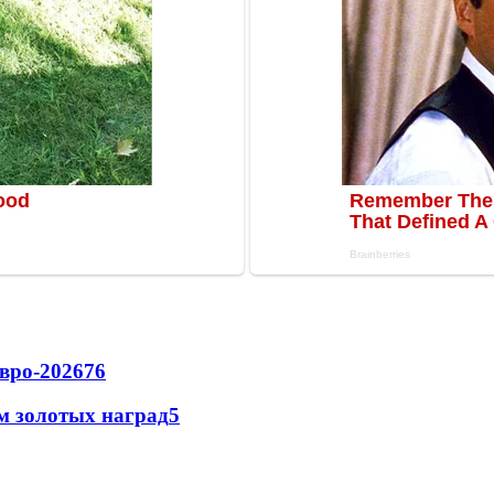
вро-2026
76
м золотых наград
5