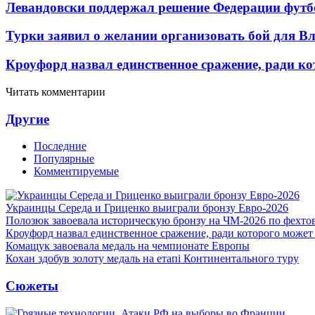
Левандовски поддержал решение Федерации футб
Турки заявил о желании организовать бой для 
Кроуфорд назвал единственное сражение, ради ко
Читать комментарии
Другие
Последние
Популярные
Комментируемые
Украинцы Середа и Гриценко выиграли бронзу Евро-2026
Полозюк завоевала историческую бронзу на ЧМ-2026 по фехт
Кроуфорд назвал единственное сражение, ради которого может
Комащук завоевала медаль на чемпионате Европы
Кохан здобув золоту медаль на етапі Континентального туру
Сюжеты