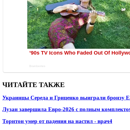
ЧИТАЙТЕ ТАКЖЕ
Украинцы Середа и Гриценко выиграли бронзу Е
Лузан завершила Евро-2026 с полным комплекто
Торнтон умер от падения на настил - врач
4