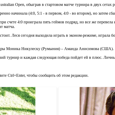
tralian Open, обыграв в стартовом матче турнира в двух сетах р
нно начинала (4:0, 5:1 - в первом, 4:0 - во втором), но затем сб
 при счете 4:0 проиграла пять геймов подряд, но все же перевела
т матча.
стоит. Леся сегодня выходила играть в эконом-режиме, играла бо
пары Моника Никулеску (Румыния) – Аманда Анисимова (США).
ий турнир и каждая следующая победа пойдет ей в плюс. Личный
те Ctrl+Enter, чтобы сообщить об этом редакции.