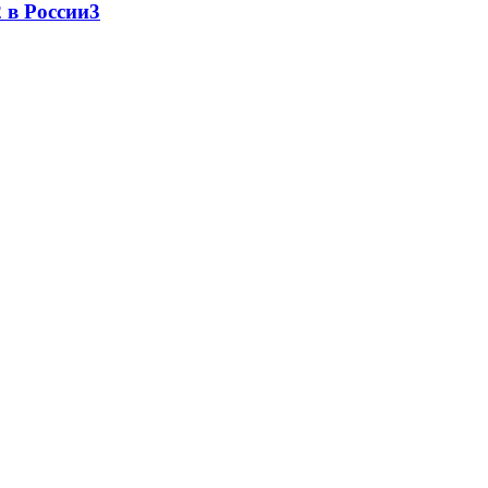
 в России
3