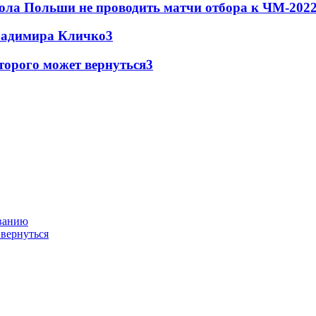
ола Польши не проводить матчи отбора к ЧМ-2022
Владимира Кличко
3
торого может вернуться
3
ованию
 вернуться