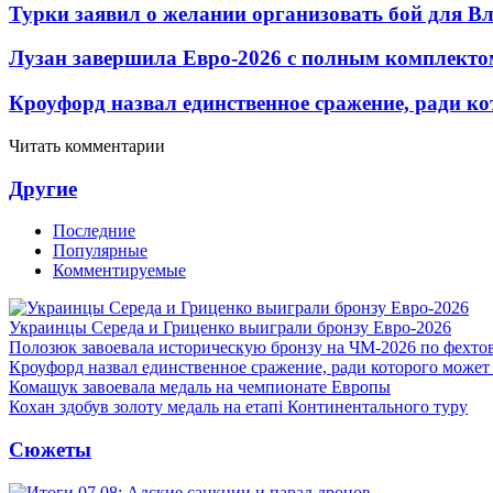
Турки заявил о желании организовать бой для 
Лузан завершила Евро-2026 с полным комплекто
Кроуфорд назвал единственное сражение, ради ко
Читать комментарии
Другие
Последние
Популярные
Комментируемые
Украинцы Середа и Гриценко выиграли бронзу Евро-2026
Полозюк завоевала историческую бронзу на ЧМ-2026 по фехт
Кроуфорд назвал единственное сражение, ради которого может
Комащук завоевала медаль на чемпионате Европы
Кохан здобув золоту медаль на етапі Континентального туру
Сюжеты