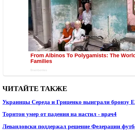
ЧИТАЙТЕ ТАКЖЕ
Украинцы Середа и Гриценко выиграли бронзу Е
Торнтон умер от падения на настил - врач
4
Левандовски поддержал решение Федерации футб