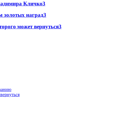
Владимира Кличко
3
м золотых наград
3
торого может вернуться
3
ованию
 вернуться