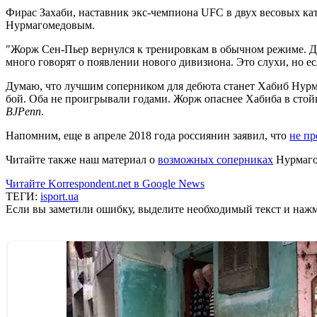
Фирас Захаби, наставник экс-чемпиона UFC в двух весовых ка
Нурмагомедовым.
"Жорж Сен-Пьер вернулся к тренировкам в обычном режиме. Дума
много говорят о появлении нового дивизиона. Это слухи, но ес
Думаю, что лучшим соперником для дебюта станет Хабиб Нурма
бой. Оба не проигрывали годами. Жорж опаснее Хабиба в стой
BJPenn
.
Напомним, еще в апреле 2018 года россиянин заявил, что
не пр
Читайте также наш материал о
возможных соперниках
Нурмаго
Читайте Korrespondent.net в Google News
ТЕГИ:
isport.ua
Если вы заметили ошибку, выделите необходимый текст и нажми