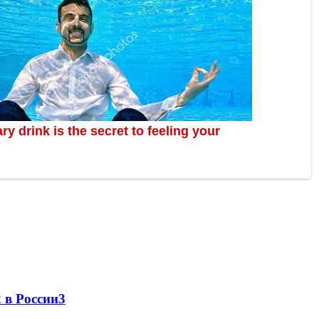
 в России
3