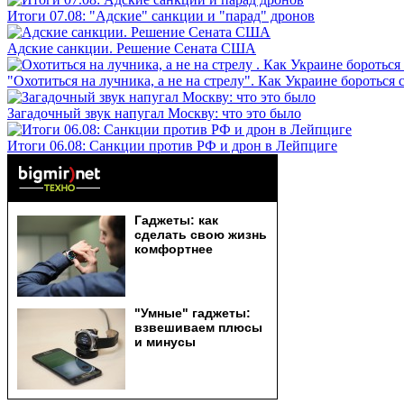
Итоги 07.08: "Адские" санкции и "парад" дронов
Адские санкции. Решение Сената США
"Охотиться на лучника, а не на стрелу". Как Украине бороться 
Загадочный звук напугал Москву: что это было
Итоги 06.08: Санкции против РФ и дрон в Лейпциге