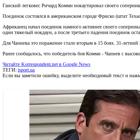
Ганский легковес Ричард Комми нокаутировал своего соперник
Поединок состоялся в американском городе Фриско (штат Техас)
Африканец начал поединок намного активнее своего соперника,
один тяжелый нокдаун, а после третьего падения поединок ост
Для Чаниева это поражение стало вторым в 15 боях. 31-летний
Ранее сообщалось, что победитель боя Комми - Чаниев с высок
Читайте Korrespondent.net в Google News
ТЕГИ:
isport.ua
Если вы заметили ошибку, выделите необходимый текст и нажми