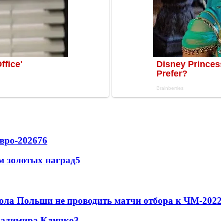
вро-2026
76
м золотых наград
5
ола Польши не проводить матчи отбора к ЧМ-2022
Владимира Кличко
3