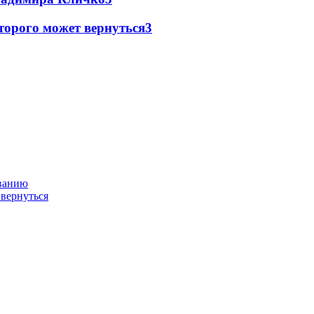
торого может вернуться
3
ованию
 вернуться