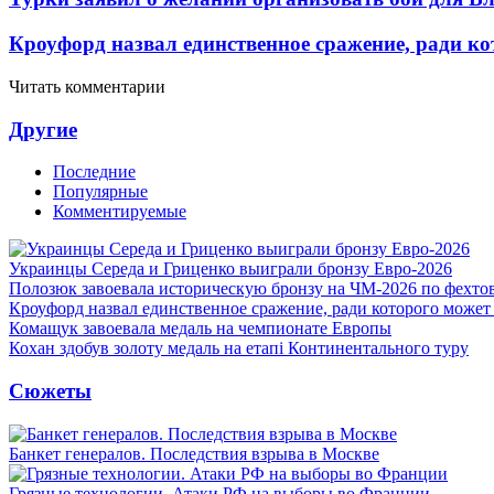
Кроуфорд назвал единственное сражение, ради ко
Читать комментарии
Другие
Последние
Популярные
Комментируемые
Украинцы Середа и Гриценко выиграли бронзу Евро-2026
Полозюк завоевала историческую бронзу на ЧМ-2026 по фехт
Кроуфорд назвал единственное сражение, ради которого может
Комащук завоевала медаль на чемпионате Европы
Кохан здобув золоту медаль на етапі Континентального туру
Сюжеты
Банкет генералов. Последствия взрыва в Москве
Грязные технологии. Атаки РФ на выборы во Франции