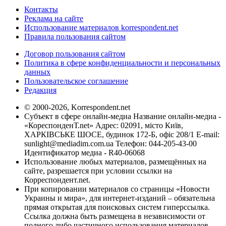
Контакты
Реклама на сайте
Использование материалов korrespondent.net
Правила пользования сайтом
Договор пользования сайтом
Политика в сфере конфиденциальности и персональных
данных
Пользовательское соглашение
Редакция
© 2000-2026, Korrespondent.net
Субъект в сфере онлайн-медиа Название онлайн-медиа -
«КореспонденТ.net» Адрес: 02091, місто Київ,
ХАРКІВСЬКЕ ШОСЕ, будинок 172-Б, офіс 208/1 E-mail:
sunlight@mediadim.com.ua
Телефон: 044-205-43-00
Идентификатор медиа - R40-06068
Использование любых материалов, размещённых на
сайте, разрешается при условии ссылки на
Корреспондент.net.
При копировании материалов со страницы «Новости
Украины и мира», для интернет-изданий – обязательна
прямая открытая для поисковых систем гиперссылка.
Ссылка должна быть размещена в независимости от
полного либо частичного использования материалов.