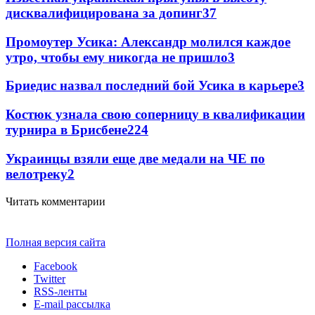
дисквалифицирована за допинг
3
7
Промоутер Усика: Александр молился каждое
утро, чтобы ему никогда не пришло
3
Бриедис назвал последний бой Усика в карьере
3
Костюк узнала свою соперницу в квалификации
турнира в Брисбене
2
24
Украинцы взяли еще две медали на ЧЕ по
велотреку
2
Читать комментарии
Полная версия сайта
Facebook
Twitter
RSS-ленты
E-mail рассылка