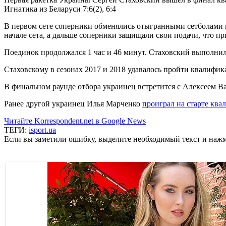
Игнатика из Беларуси 7:6(2), 6:4
В первом сете соперники обменялись отыгранными сетболами и 
начале сета, а дальше соперники защищали свои подачи, что пр
Поединок продолжался 1 час и 46 минут. Стаховский выполнил
Стаховскому в сезонах 2017 и 2018 удавалось пройти квалифик
В финальном раунде отбора украинец встретится с Алексеем В
Ранее другой украинец Илья Марченко
проиграл на старте ква
Читайте Korrespondent.net в Google News
ТЕГИ:
isport.ua
Если вы заметили ошибку, выделите необходимый текст и нажми