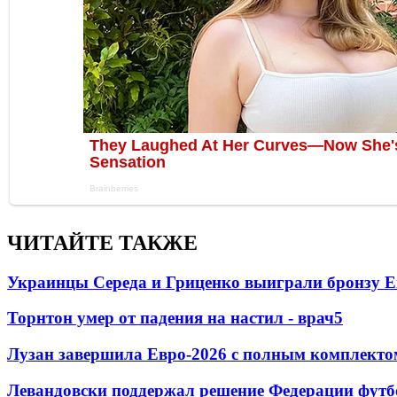
ЧИТАЙТЕ ТАКЖЕ
Украинцы Середа и Гриценко выиграли бронзу Е
Торнтон умер от падения на настил - врач
5
Лузан завершила Евро-2026 с полным комплекто
Левандовски поддержал решение Федерации футб