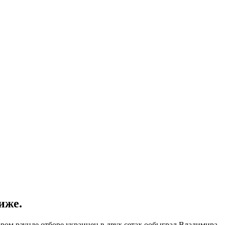
иже.
ом раунде отборе украинец в двух сетах ообыграл Владимира