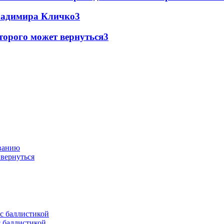
Владимира Кличко
3
торого может вернуться
3
ованию
 вернуться
с баллистикой