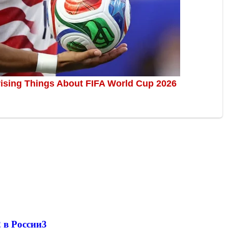
 в России
3