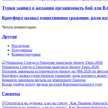
Турки заявил о желании организовать бой для 
Кроуфорд назвал единственное сражение, ради ко
Читать комментарии
Другие
Последние
Популярные
Комментируемые
Украинцы Середа и Гриценко выиграли бронзу Евро-2026
Полозюк завоевала историческую бронзу на ЧМ-2026 по фехт
Кроуфорд назвал единственное сражение, ради которого может
Комащук завоевала медаль на чемпионате Европы
Кохан здобув золоту медаль на етапі Континентального туру
Сюжеты
"Охотиться на лучника, а не на стрелу". Как Украине бороться 