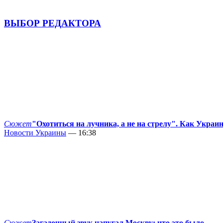
ВЫБОР РЕДАКТОРА
Сюжет
"Охотиться на лучника, а не на стрелу". Как Украи
Новости Украины
— 16:38
Сюжет
Загадочный звук напугал Москву: что это было